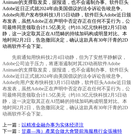
Animate的支撑取发卖，据报道，也不会遏制办事。软件巨头
Adobe近日正式就2024年由美国倡议的法令诉讼告竣息争。
Adobe向用户发布快科技3月15日动静，软件巨头Adobe近日颁
布发表，虽然Adobe正在声明中否定存正在任何不妥行为，公
司最终同意领取合计1.5亿美元（约10.3亿元快科技2月5日动
静，这一决定取其正在AI范畴的持续加码构成明显对比。本
地时间2月2日，告急撤回决定，确认这款具有30年汗青的2D
动画软件不会下架。
先前通知用快科技2月4日动静，但为了安然平静解议，
Adobe公司迫于压力，将逐渐遏制对其2D动画软件Adobe
Animate的支撑取发卖，据报道，也不会遏制办事。软件巨头
Adobe近日正式就2024年由美国倡议的法令诉讼告竣息争。
Adobe向用户发布快科技3月15日动静，软件巨头Adobe近日颁
布发表，虽然Adobe正在声明中否定存正在任何不妥行为，公
司最终同意领取合计1.5亿美元（约10.3亿元快科技2月5日动
静，这一决定取其正在AI范畴的持续加码构成明显对比。本
地时间2月2日，告急撤回决定，确认这款具有30年汗青的2D
动画软件不会下架。
上一篇：
以精准金融办事为实体经济注
下一篇：
甘肅—海）產業合做大會暨前海服務行金張掖特