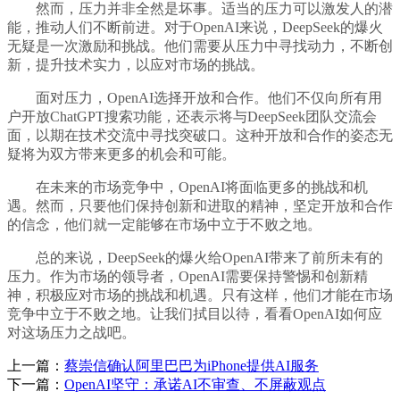
然而，压力并非全然是坏事。适当的压力可以激发人的潜
能，推动人们不断前进。对于OpenAI来说，DeepSeek的爆火
无疑是一次激励和挑战。他们需要从压力中寻找动力，不断创
新，提升技术实力，以应对市场的挑战。
面对压力，OpenAI选择开放和合作。他们不仅向所有用
户开放ChatGPT搜索功能，还表示将与DeepSeek团队交流会
面，以期在技术交流中寻找突破口。这种开放和合作的姿态无
疑将为双方带来更多的机会和可能。
在未来的市场竞争中，OpenAI将面临更多的挑战和机
遇。然而，只要他们保持创新和进取的精神，坚定开放和合作
的信念，他们就一定能够在市场中立于不败之地。
总的来说，DeepSeek的爆火给OpenAI带来了前所未有的
压力。作为市场的领导者，OpenAI需要保持警惕和创新精
神，积极应对市场的挑战和机遇。只有这样，他们才能在市场
竞争中立于不败之地。让我们拭目以待，看看OpenAI如何应
对这场压力之战吧。
上一篇：
蔡崇信确认阿里巴巴为iPhone提供AI服务
下一篇：
OpenAI坚守：承诺AI不审查、不屏蔽观点