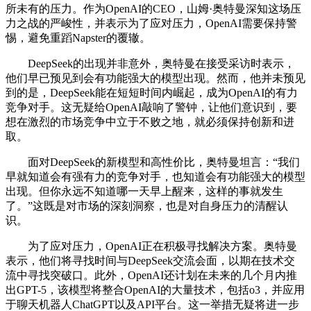
所未有的压力。作为OpenAI的CEO，山姆·奥特曼深知这场压
力之战的严峻性，并表示为了应对压力，OpenAI需要保持警
惕，避免重蹈Napster的覆辙。
DeepSeek的出现并非意外，奥特曼在接受采访时表示，
他们早已预见到会有功能强大的模型出现。然而，他并未预见
到的是，DeepSeek能在短短时间内崛起，成为OpenAI的有力
竞争对手。这无疑给OpenAI敲响了警钟，让他们意识到，要
想在激烈的市场竞争中立于不败之地，就必须保持创新和进
取。
面对DeepSeek的新模型和高性价比，奥特曼坦言：“我们
早就知道会有强有力的竞争对手，也知道会有功能强大的模型
出现。但你永远不知道哪一天早上醒来，这样的事就发生
了。”这既是对市场的深刻洞察，也是对自身压力的清醒认
识。
为了应对压力，OpenAI正在积极寻找解决方案。奥特曼
表示，他们将寻找时间与DeepSeek交流会面，以期在技术交
流中寻找突破口。此外，OpenAI还计划在未来的几个月内推
出GPT-5，该模型将整合OpenAI的大量技术，包括o3，并应用
于聊天机器人ChatGPT以及API平台。这一举措无疑将进一步