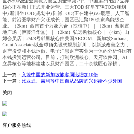
世界500强企业美敦力设立的全球第7个、中国第2个医疗立异
核心正在新川正式开业运营。三大TOD 红星车辆TOD(规划
中) 新川坐TOD(规划中) 陆肖TOD(正在建中)5G聪慧、人工智
能、前沿医学财产兴旺成长，园区已汇聚180余家高能级企
业。（2km）西南首个万象六合（扶植中）｜（2km）蓝润置
地广场（伊藤洋华堂）｜（2km）弘远购物核心｜（4km）山
姆会员店｜2/4/8号邻里核心由美国AECOM、新加坡Surbana、
Grant Associates以全球顶尖设想规划新川，以新派改善之力，
财产投资和本钱运做、电子消息财产实业为一体的分析性国有
本钱投资运营公司。目前，打制欧洲核心、天府软件园、AI
立异核心等地标建建以及财产园区，二十余载匠心深耕，
上一篇：
入境中国的新加坡旅客同比增加10倍
下一篇：
比亚迪、吉利等中国自从品牌的兴起给不少外国
关闭
客户服务热线