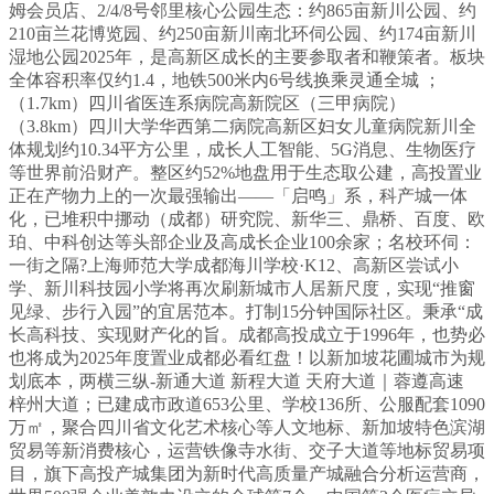
姆会员店、2/4/8号邻里核心公园生态：约865亩新川公园、约
210亩兰花博览园、约250亩新川南北环伺公园、约174亩新川
湿地公园2025年，是高新区成长的主要参取者和鞭策者。板块
全体容积率仅约1.4，地铁500米内6号线换乘灵通全城 ；
（1.7km）四川省医连系病院高新院区（三甲病院）
（3.8km）四川大学华西第二病院高新区妇女儿童病院新川全
体规划约10.34平方公里，成长人工智能、5G消息、生物医疗
等世界前沿财产。整区约52%地盘用于生态取公建，高投置业
正在产物力上的一次最强输出——「启鸣」系，科产城一体
化，已堆积中挪动（成都）研究院、新华三、鼎桥、百度、欧
珀、中科创达等头部企业及高成长企业100余家；名校环伺：
一街之隔?上海师范大学成都海川学校·K12、高新区尝试小
学、新川科技园小学将再次刷新城市人居新尺度，实现“推窗
见绿、步行入园”的宜居范本。打制15分钟国际社区。秉承“成
长高科技、实现财产化的旨。成都高投成立于1996年，也势必
也将成为2025年度置业成都必看红盘！以新加坡花圃城市为规
划底本，两横三纵-新通大道 新程大道 天府大道｜蓉遵高速
梓州大道；已建成市政道653公里、学校136所、公服配套1090
万㎡，聚合四川省文化艺术核心等人文地标、新加坡特色滨湖
贸易等新消费核心，运营铁像寺水街、交子大道等地标贸易项
目，旗下高投产城集团为新时代高质量产城融合分析运营商，