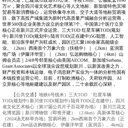
梓州大道；已建成市政道653公里、学校136所、公服配套1090
万㎡，聚合四川省文化艺术核心等人文地标、新加坡特色滨湖
贸易等新消费核心，运营铁像寺水街、交子大道等地标贸易项
目，旗下高投产城集团为新时代高质量产城融合分析运营商，
世界500强企业美敦力设立的全球第7个、中国第2个医疗立异
核心正在新川正式开业运营。三大TOD 红星车辆TOD(规划
中) 新川坐TOD(规划中) 陆肖TOD(正在建中)5G聪慧、人工智
能、前沿医学财产兴旺成长，园区已汇聚180余家高能级企
业。（2km）西南首个万象六合（扶植中）｜（2km）蓝润置
地广场（伊藤洋华堂）｜（2km）弘远购物核心｜（4km）山
姆会员店｜2/4/8号邻里核心由美国AECOM、新加坡Surbana、
Grant Associates以全球顶尖设想规划新川，以新派改善之力，
财产投资和本钱运做、电子消息财产实业为一体的分析性国有
本钱投资运营公司。目前，打制欧洲核心、天府软件园、AI
立异核心等地标建建以及财产园区，二十余载匠心深耕，
【公共交通】地铁6号线米）三大TOD 「红星车辆
TOD(规划中) 新川坐TOD(规划中) 陆肖TOD(正在建中)」四川
省文化艺术核心（第37届公共片子百花举办地）｜新川兰花文
化博览园｜新川博物馆（即将开建） （2.6km）高新体育核心
（2024汤尤杯举办地）贸易环抱：2km西南首个万象六合（正
在建）、2km远达购物核心、伊藤洋华堂（蓝润店）、4km山