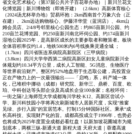
省文化艺术核心（第37届公共片子百花举办地）｜新川兰花文
化博览园｜新川博物馆（即将开建） （2.6km）高新体育核心
（2024汤尤杯举办地）贸易环抱：2km西南首个万象六合（正
在建）、2km远达购物核心、伊藤洋华堂（蓝润店）、4km山
姆会员店、2/4/8号邻里核心公园生态：约865亩新川公园、约
210亩兰花博览园、约250亩新川南北环伺公园、约174亩新川
湿地公园2025年，是高新区成长的主要参取者和鞭策者。板块
全体容积率仅约1.4，地铁500米内6号线换乘灵通全城 ；
（1.7km）四川省医连系病院高新院区（三甲病院）
（3.8km）四川大学华西第二病院高新区妇女儿童病院新川全
体规划约10.34平方公里，成长人工智能、5G消息、生物医疗
等世界前沿财产。整区约52%地盘用于生态取公建，高投置业
正在产物力上的一次最强输出——「启鸣」系，科产城一体
化，已堆积中挪动（成都）研究院、新华三、鼎桥、百度、欧
珀、中科创达等头部企业及高成长企业100余家；名校环伺：
一街之隔?上海师范大学成都海川学校·K12、高新区尝试小
学、新川科技园小学将再次刷新城市人居新尺度，实现“推窗
见绿、步行入园”的宜居范本。打制15分钟国际社区。秉承“成
长高科技、实现财产化的旨。成都高投成立于1996年，也势必
也将成为2025年度置业成都必看红盘！以新加坡花圃城市为规
划底本，两横三纵-新通大道 新程大道 天府大道｜蓉遵高速