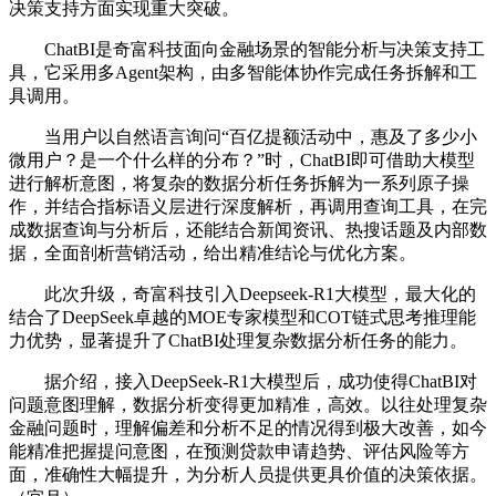
决策支持方面实现重大突破。
ChatBI是奇富科技面向金融场景的智能分析与决策支持工
具，它采用多Agent架构，由多智能体协作完成任务拆解和工
具调用。
当用户以自然语言询问“百亿提额活动中，惠及了多少小
微用户？是一个什么样的分布？”时，ChatBI即可借助大模型
进行解析意图，将复杂的数据分析任务拆解为一系列原子操
作，并结合指标语义层进行深度解析，再调用查询工具，在完
成数据查询与分析后，还能结合新闻资讯、热搜话题及内部数
据，全面剖析营销活动，给出精准结论与优化方案。
此次升级，奇富科技引入Deepseek-R1大模型，最大化的
结合了DeepSeek卓越的MOE专家模型和COT链式思考推理能
力优势，显著提升了ChatBI处理复杂数据分析任务的能力。
据介绍，接入DeepSeek-R1大模型后，成功使得ChatBI对
问题意图理解，数据分析变得更加精准，高效。以往处理复杂
金融问题时，理解偏差和分析不足的情况得到极大改善，如今
能精准把握提问意图，在预测贷款申请趋势、评估风险等方
面，准确性大幅提升，为分析人员提供更具价值的决策依据。