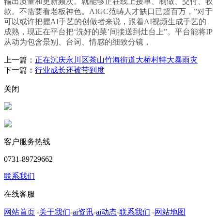
输出质量和更新频次。就能够正在线上接单、制做、交付、收
款。不需要看老板神色。AIGC范畴人才缺口已超百万，”对于
可以或许把握AI手艺的创做者来说，跟着AI视频生成手艺的
成熟，现正在平台把‘洗好的菜’间接送到灶台上”。平台能将IP
从动为包含景别、台词、情感的细致分镜，
上一篇：
正在沉庆永川区茶山竹海街道大桥村特大暴雨灾
下一篇：
行业成长还被带到度
关闭
客户服务热线
0731-89729662
联系我们
在线客服
网站首页
-
关于我们
-
ai资讯
-
ai动态
-
联系我们
-
网站地图