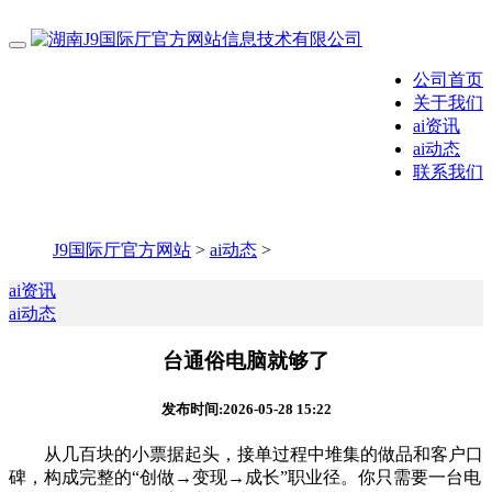
公司首页
关于我们
ai资讯
ai动态
联系我们
J9国际厅官方网站
>
ai动态
>
ai资讯
ai动态
台通俗电脑就够了
发布时间:2026-05-28 15:22
从几百块的小票据起头，接单过程中堆集的做品和客户口
碑，构成完整的“创做→变现→成长”职业径。你只需要一台电