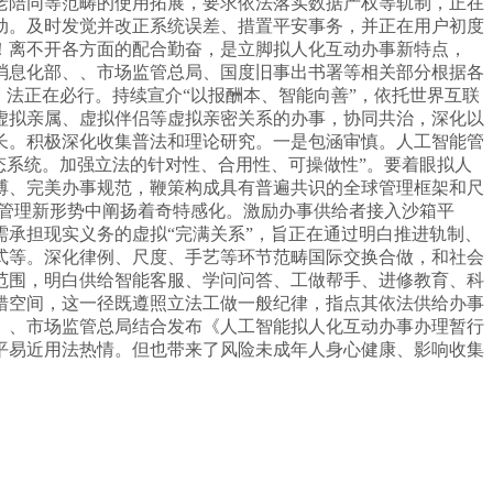
老陪同等范畴的使用拓展，要求依法落实数据产权等轨制，正在
动。及时发觉并改正系统误差、措置平安事务，并正在用户初度
！离不开各方面的配合勤奋，是立脚拟人化互动办事新特点，
消息化部、、市场监管总局、国度旧事出书署等相关部分根据各
法正在必行。持续宣介“以报酬本、智能向善”，依托世界互联
虚拟亲属、虚拟伴侣等虚拟亲密关系的办事，协同共治，深化以
长。积极深化收集普法和理论研究。一是包涵审慎。人工智能管
态系统。加强立法的针对性、合用性、可操做性”。要着眼拟人
缚、完美办事规范，鞭策构成具有普遍共识的全球管理框架和尺
长管理新形势中阐扬着奇特感化。激励办事供给者接入沙箱平
承担现实义务的虚拟“完满关系”，旨正在通过明白推进轨制、
式等。深化律例、尺度、手艺等环节范畴国际交换合做，和社会
范围，明白供给智能客服、学问问答、工做帮手、进修教育、科
错空间，这一径既遵照立法工做一般纪律，指点其依法供给办事
、、市场监管总局结合发布《人工智能拟人化互动办事办理暂行
平易近用法热情。但也带来了风险未成年人身心健康、影响收集