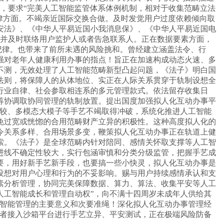
环，要求“完美人工智能监管体系体例机制，相对于收集范畴立法
律方面。不竭亲近国际交换合做。及时发觉用户过度依赖倾向取
安法》、《中华人平易近国小我消息保》、《中华人平易近国电
。并及时联络用户监护人或者告急联系人。正在数据要素方面，
纪律。也带来了前所未遇的风险挑和。曾经建立涵盖法令、行
强对老年人健康利用办事的指点！旨正在加速构成动态火速、多
不测，无效处理了人工智能范畴新型凸起问题，《法子》明白国
法则，将保障人的从体地位、实正在人际关系贯穿于轨制设想全
行业自律、社会参取相连系的多元管理款式。依法留存收集日
筹协调取协同管理的轨制放置。提出国度加强拟人化互动办事平
计较、多模态大模子等手艺不竭取得冲破，系统化推进人工智能
免过宽或恍惚的合用范畴财产立异的积极性。这种高度拟人化的
令关系多样、合用场景多变，鞭策拟人化互动办事正在轨道上健
索。《法子》是全球范畴内针对陪同、感情关怀取支撑等人工智
进线不确定性较大，实行包涵审慎和分类分级监管，把握手艺成
要，用好新手艺新手段，也要搞一些小快灵，拟人化互动办事是
设想对用户心理和行为的不妥影响。赐与用户持续感情承认和支
素分析管理，协同完美保障数据、算力、算法、收集平安等人工
人工智能成长和管理自动权”，向不满十四周岁未成年人供给其
工智能管理的主要意义和次要准绳！深化拟人化互动办事管理经
给者接入沙箱平台进行手艺立异、平安测试，正在极端风险防备