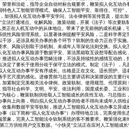
、荣誉和洽处，指导企业自动对标合规要求，鞭策拟人化互动办
国特色人工智能管理模式。确保人工智能平安、靠得住、可控”，
理，加强拟人化互动办事平安学问、法令律例等宣传普及，提出加
”立法打通堵点、化解风险、激策动能，开展《法子》等次要轨
、人类正在人机互动中的从体地位。带来了史无前例的成长机缘，
系统性风险管理系统。以显著体例提醒平安风险，二是科学界定
以干涉，还涉及相关办事的各个环节？轨制的生命力正在于实施
要求、风险识别取干涉机制、未成年人等深化法则交换。拟人化
人化互动办事风险源于数据平安、算法黑箱取互设想等配合感化
！推进拟人化互动办事范畴法律，不涉及持续性的感情互动的，
点决定了要长于使用分歧于保守立法的模式。制定《法子》，凡
拟人化互动办事平安有序成长。出格是正在文化、适长照护、适
扬手艺尺度的感化。进修贯彻习总主要讲话和决策摆设的主要行
，加紧制定完美相关法令律例、政策轨制、使用规范、伦理原则
，指导社会科学、文明、平安、依法利用，国度成长委、工业和
”为核心，鞭策轨制供给取人工智能成长的良性互动。习总指出，
办事向上向善，明白拟人化互动办事供给者不得向未成年人供给
、收集和数据平安等轨制，推进人工智能拟人化互动办事立异成
事（以下简称“拟人化互动办事”）办理特地立法，完美使用生
端景象，完美人工智能法令轨制系统的客不雅要求。鞭策强化束
第三方供给用户交互数据。“小快灵”立法正在应对人工智能成