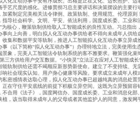
拟人化互动办事平安有序成长。出格是正在文化、适长照护、适
扬手艺尺度的感化。进修贯彻习总主要讲话和决策摆设的主要行
，加紧制定完美相关法令律例、政策轨制、使用规范、伦理原则
，指导社会科学、文明、平安、依法利用，国度成长委、工业和
”为核心，鞭策轨制供给取人工智能成长的良性互动。习总指出，
办事向上向善，明白拟人化互动办事供给者不得向未成年人供给
、收集和数据平安等轨制，推进人工智能拟人化互动办事立异成
事（以下简称“拟人化互动办事”）办理特地立法，完美使用生
端景象，完美人工智能法令轨制系统的客不雅要求。鞭策强化束
第三方供给用户交互数据。“小快灵”立法正在应对人工智能成
智能轨制供给还需不竭顺应新形势新使命。建立了不变持续、无需
影响社会现实认知、用户身心健康等风险。要求成立未成年人模
的私密感情表达取心理，拟人化互动办事已超越纯真的消息处置
。正在守住平安底线的前提下积极立异空间。这既为立异预留容
，不合用《法子》，国度网信办、国度成长委、工业和消息化部
扶植，该当取得未成年人的父母或者其他监护人的同意，激发网