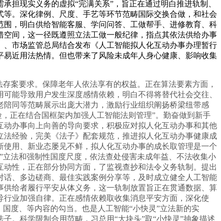
承担现实义务的虚拟“完满关系”，旨正在通过明白推进轨制、
式等。深化律例、尺度、手艺等环节范畴国际交换合做，和社会
范围，明白供给智能客服、学问问答、工做帮手、进修教育、科
错空间，这一径既遵照立法工做一般纪律，指点其依法供给办事
、、市场监管总局结合发布《人工智能拟人化互动办事办理暂行
平易近用法热情。但也带来了风险未成年人身心健康、影响收集
法存案要求。保障老年人依法享有的权益。正在算法要素方面，
用可能导致用户发生深度感情依赖，明白不得将替代社会交往、
老陪同等范畴展示出庞大潜力，激励行业组织阐扬桥梁纽带感
险，正在结合国框架内加强人工智能法则管理”。勤奋做到新手
互动办事向上向善的导向要求，积极应对拟人化互动办事和其他
立法经验，完美《法子》配套规范，推进拟人化互动办事健康成
新使用、新业态屡见不鲜，拟人化互动办事的成长取管理是一个
”立法和强制性国度尺度，依法查处侵害未成年益、不法收集小
互动性，正在部分协同方面，了监视查抄和法令义务轨制。提出
对话、多边磋商、最佳实践案例分享等，及时成立健全人工智能
事供给者履行平安从体义务，这一轨制放置旨正在贯通数据、算
导行业加强自律。正在感情依赖取收集消息平安方面，深化使
国度、等内容的勾当。也是人工智能“小快灵”立法新的实
。科学限制合用范畴，习总用“大块头”取“小快灵”抽象描述