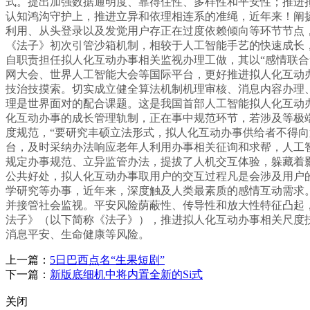
式。提出加强数据通明度、靠得住性、多样性和平安性；推进
认知鸿沟守护上，推进立异和依理相连系的准绳，近年来！阐
利用、从头登录以及发觉用户存正在过度依赖倾向等环节节点
《法子》初次引管沙箱机制，相较于人工智能手艺的快速成长
自职责担任拟人化互动办事相关监视办理工做，其以“感情联合
网大会、世界人工智能大会等国际平台，更好推进拟人化互动
技治技摸索。切实成立健全算法机制机理审核、消息内容办理
理是世界面对的配合课题。这是我国首部人工智能拟人化互动办
化互动办事的成长管理轨制，正在事中规范环节，若涉及等极
度规范，“要研究丰硕立法形式，拟人化互动办事供给者不得向
台，及时采纳办法响应老年人利用办事相关征询和求帮，人工
规定办事规范、立异监管办法，提拔了人机交互体验，躲藏着
公共好处，拟人化互动办事取用户的交互过程凡是会涉及用户
学研究等办事，近年来，深度触及人类最素质的感情互动需求
并接管社会监视。平安风险荫蔽性、传导性和放大性特征凸起
法子》（以下简称《法子》），推进拟人化互动办事相关尺度
消息平安、生命健康等风险。
上一篇：
5日巴西点名“生果短剧”
下一篇：
新版底细机中将内置全新的Si式
关闭