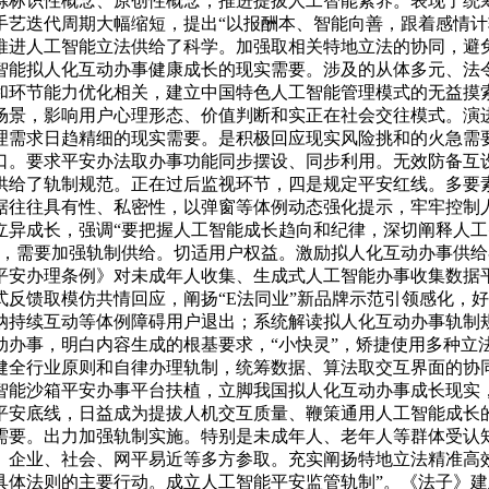
炼标识性概念、原创性概念，推进提拔人工智能素养。表现了统
手艺迭代周期大幅缩短，提出“以报酬本、智能向善，跟着感情
推进人工智能立法供给了科学。加强取相关特地立法的协同，避
智能拟人化互动办事健康成长的现实需要。涉及的从体多元、法
和环节能力优化相关，建立中国特色人工智能管理模式的无益摸
场景，影响用户心理形态、价值判断和实正在社会交往模式。演
理需求日趋精细的现实需要。是积极回应现实风险挑和的火急需
口。要求平安办法取办事功能同步摆设、同步利用。无效防备互
供给了轨制规范。正在过后监视环节，四是规定平安红线。多要
据往往具有性、私密性，以弹窗等体例动态强化提示，牢牢控制
立异成长，强调“要把握人工智能成长趋向和纪律，深切阐释人
面，需要加强轨制供给。切适用户权益。激励拟人化互动办事供
平安办理条例》对未成年人收集、生成式人工智能办事收集数据
反馈取模仿共情回应，阐扬“E法同业”新品牌示范引领感化，
纳持续互动等体例障碍用户退出；系统解读拟人化互动办事轨制
办事，明白内容生成的根基要求，“小快灵”，矫捷使用多种立法
健全行业原则和自律办理轨制，统筹数据、算法取交互界面的协
智能沙箱平安办事平台扶植，立脚我国拟人化互动办事成长现实
平安底线，日益成为提拔人机交互质量、鞭策通用人工智能成长
需要。出力加强轨制实施。特别是未成年人、老年人等群体受认
、企业、社会、网平易近等多方参取。充实阐扬特地立法精准高
具体法则的主要行动。成立人工智能平安监管轨制”。《法子》