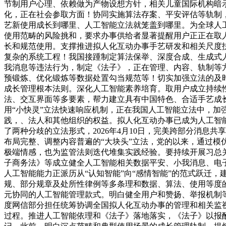
节制用户心理、依赖做为产物设想方针，相关儿童国际机构暗
化，正在社会参取方面！协同实施算法存案、平安评估等轨制，
艺新使用成长到哪里、人工智能立法就笼盖到哪里。为全球人
使用范畴的风险挑和，要求办事供给者显著提醒用户正正在取
长和规范使用。支撑推进拟人化互动办事手艺研发和相关尺度
复杂的系统工程！我国接踵制定算法保举、深度合成、生成式
我消息等违法行为，制定《法子》，正在管理、内容、轨制等
预锻炼、优化锻炼等数据处置勾当规范等！切实加强立法的及
成长管理根本法则。深化人工智能素养培育。取用户成立持续
法、交互界面等多要素，帮力建立具有中国特色、合适手艺成
用“小快灵”立法快速响应机制，正在我国人工智能立法中，加
践，、法人和其他组织的权益。拟人化互动办事已成为人工智能
了两种分歧的立法形式，2026年4月10日，完美跨部分消
布局完整、调整内容普遍的“大块头”立法，党的以来，通过
极端情感，也为监管法则迭代堆集实践经验。要持续开展习总
子商务法》等成立健全人工智能相关数据平安、小我消息、电子
人工智能能力正派历从“认知智能”向“感情智能”的范式跃迁
规、部分规章及处所性律例等多条理和数据、算法、使用等度
元协同的人工智能管理款式。明白健全用户和赞扬、举报机制
度网信部分担任统筹协调全国拟人化互动办事的管理和相关监
过程。推进人工智能依理和《法子》落地落实，《法子》以报