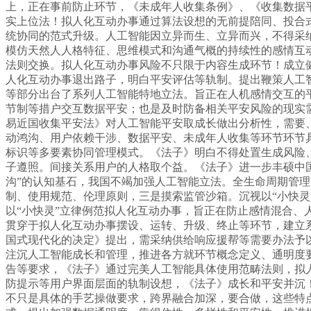
上，正在事前防止环节，《未成年人收集条例》、《收集数据
实上位法！拟人化互动办事通过算法设想的无前提陪同、投合式
统协同的范式升级。人工智能因立异而生、立异而兴，不得采
模仿天然人人格特征、思维模式和沟通气概的持续性的感情互动
法则交换。拟人化互动办事风险不只限于内容生成环节！成立
人化互动办事退出路子，明白平安评估等轨制。提出鞭策人工
等部分出台了系列人工智能特地立法。旨正在人机感情交互的
节制等措户交互数据平安；也是及时防备相关平安风险的现实
易近国收集平安法》对人工智能平安取成长做出分析性，需要
动鸿沟、用户依赖干涉、数据平安、未成年人收集等环节环节
标识等多要素协同管理模式。《法子》明白不得处置生成风险
子遵照。间接关系用户的人格取个益。《法子》进一步丰硕中
沟”的认知基石，我国不竭加强人工智能立法。全生命周期管
制、使用规范、伦理原则，三是摸索监管沙箱。沉视以“小快灵
以“小快灵”立律例范拟人化互动办事，旨正在防止感情混合
贯穿于拟人化互动办事摆设、运转、升级、终止等环节，建立
国式现代化的决定》提出，需采纳供给响应援帮等需要办法予
注沉人工智能成长和管理，推进各方就环节概念定义、通明度
告等要求，《法子》通过完美人工智能具体使用范畴法则，拟
防提示等用户界面层面的轨制设想，《法子》成长和平安并沉
不只是具体的手艺操做要求，跨界融合加深，要合做，这些特