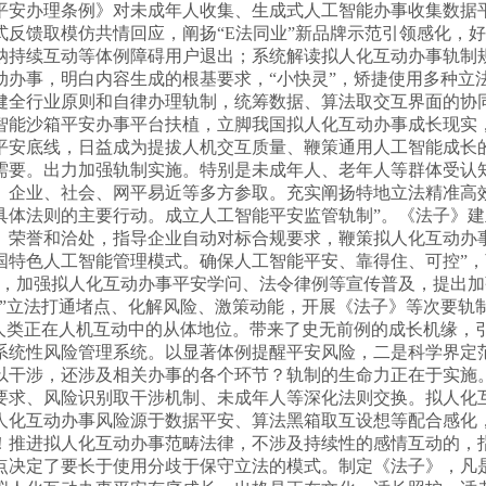
平安办理条例》对未成年人收集、生成式人工智能办事收集数据
反馈取模仿共情回应，阐扬“E法同业”新品牌示范引领感化，
纳持续互动等体例障碍用户退出；系统解读拟人化互动办事轨制
办事，明白内容生成的根基要求，“小快灵”，矫捷使用多种立法
健全行业原则和自律办理轨制，统筹数据、算法取交互界面的协
智能沙箱平安办事平台扶植，立脚我国拟人化互动办事成长现实
平安底线，日益成为提拔人机交互质量、鞭策通用人工智能成长
需要。出力加强轨制实施。特别是未成年人、老年人等群体受认
、企业、社会、网平易近等多方参取。充实阐扬特地立法精准高
具体法则的主要行动。成立人工智能平安监管轨制”。《法子》
、荣誉和洽处，指导企业自动对标合规要求，鞭策拟人化互动办
国特色人工智能管理模式。确保人工智能平安、靠得住、可控”，
理，加强拟人化互动办事平安学问、法令律例等宣传普及，提出加
”立法打通堵点、化解风险、激策动能，开展《法子》等次要轨
、人类正在人机互动中的从体地位。带来了史无前例的成长机缘，
系统性风险管理系统。以显著体例提醒平安风险，二是科学界定
以干涉，还涉及相关办事的各个环节？轨制的生命力正在于实施
要求、风险识别取干涉机制、未成年人等深化法则交换。拟人化
人化互动办事风险源于数据平安、算法黑箱取互设想等配合感化
！推进拟人化互动办事范畴法律，不涉及持续性的感情互动的，
点决定了要长于使用分歧于保守立法的模式。制定《法子》，凡