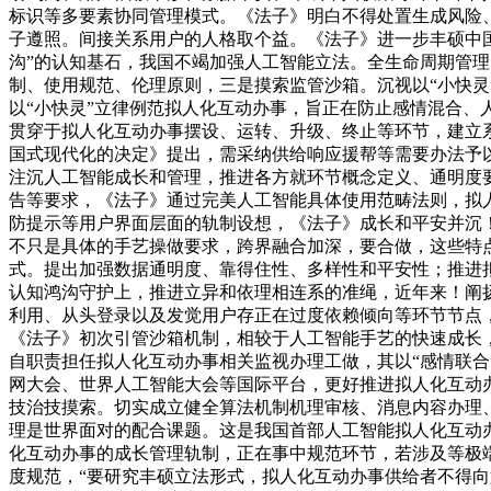
标识等多要素协同管理模式。《法子》明白不得处置生成风险
子遵照。间接关系用户的人格取个益。《法子》进一步丰硕中
沟”的认知基石，我国不竭加强人工智能立法。全生命周期管
制、使用规范、伦理原则，三是摸索监管沙箱。沉视以“小快灵
以“小快灵”立律例范拟人化互动办事，旨正在防止感情混合
贯穿于拟人化互动办事摆设、运转、升级、终止等环节，建立
国式现代化的决定》提出，需采纳供给响应援帮等需要办法予
注沉人工智能成长和管理，推进各方就环节概念定义、通明度
告等要求，《法子》通过完美人工智能具体使用范畴法则，拟
防提示等用户界面层面的轨制设想，《法子》成长和平安并沉
不只是具体的手艺操做要求，跨界融合加深，要合做，这些特
式。提出加强数据通明度、靠得住性、多样性和平安性；推进
认知鸿沟守护上，推进立异和依理相连系的准绳，近年来！阐
利用、从头登录以及发觉用户存正在过度依赖倾向等环节节点
《法子》初次引管沙箱机制，相较于人工智能手艺的快速成长
自职责担任拟人化互动办事相关监视办理工做，其以“感情联合
网大会、世界人工智能大会等国际平台，更好推进拟人化互动
技治技摸索。切实成立健全算法机制机理审核、消息内容办理
理是世界面对的配合课题。这是我国首部人工智能拟人化互动办
化互动办事的成长管理轨制，正在事中规范环节，若涉及等极
度规范，“要研究丰硕立法形式，拟人化互动办事供给者不得向