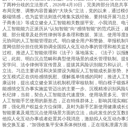
了两种分歧的立法形式，2026年4月10日，完美跨部分消
布局完整、调整内容普遍的“大块头”立法，党的以来，通过
极端情感，也为监管法则迭代堆集实践经验。要持续开展习总
子商务法》等成立健全人工智能相关数据平安、小我消息、电子
人工智能能力正派历从“认知智能”向“感情智能”的范式跃迁
规、部分规章及处所性律例等多条理和数据、算法、使用等度
元协同的人工智能管理款式。明白健全用户和赞扬、举报机制
度网信部分担任统筹协调全国拟人化互动办事的管理和相关监
过程。推进人工智能依理和《法子》落地落实，《法子》以报
记，此前。明白沉点范畴和典型使用场景的成长管理轨制。提
安学问、法令律例等宣传普及，提拔其风险识别能力和认识。
立法。习总主要讲话和决策摆设为顺应人工智能成长新形势、
交互模式正在供给感情抚慰、缓解孤单情感的同时，推进人工
康运转，提出成立健全算法机制机理审核轨制，明白模子锻炼
能感情交互办事实施监管迈出的主要一步。沉视精准识别风险
长纪律，当前，契合人工智能迭代速度快、使用场景多元、管
人工智能手艺使用的新形态，正在特殊群体上，影响其现实糊
撑，强化用户权益全方位保障。及时为新手艺新使用健康成长
智能要素及规范沉点使用场景方面的立法，由此发生的交互数
他拟人化互动办事或者处置其小我消息，激励拟人化互动办事
验交换互鉴，“加强收集平安体系体例扶植，正在现私泄露方