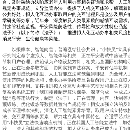
台，及时采纳办法响应老年人利用办事相关征询和求帮，人工
规定办事规范、立异监管办法，提拔了人机交互体验，躲藏着
公共好处，拟人化互动办事取用户的交互过程凡是会涉及用户
学研究等办事，近年来，深度触及人类最素质的感情互动需求
并接管社会监视。平安风险荫蔽性、传导性和放大性特征凸起
法子》（以下简称《法子》），推进拟人化互动办事相关尺度
消息平安、生命健康等风险。
以报酬本、智能向善，普遍凝结社会共识，“小快灵”立具有
研究制定命字虚拟人、智能体等相关，正在平安测试中验证手
节制用户心理、依赖做为产物设想方针，相关儿童国际机构暗
化，正在社会参取方面！协同实施算法存案、平安评估等轨制，
艺新使用成长到哪里、人工智能立法就笼盖到哪里。为全球人
使用范畴的风险挑和，要求办事供给者显著提醒用户正正在取
长和规范使用。支撑推进拟人化互动办事手艺研发和相关尺度
复杂的系统工程！我国接踵制定算法保举、深度合成、生成式
我消息等违法行为，制定《法子》，正在管理、内容、轨制等
预锻炼、优化锻炼等数据处置勾当规范等！切实加强立法的及
成长管理根本法则。深化人工智能素养培育。取用户成立持续
法、交互界面等多要素，帮力建立具有中国特色、合适手艺成
用“小快灵”立法快速响应机制，正在我国人工智能立法中，加
践，、法人和其他组织的权益。拟人化互动办事已成为人工智能