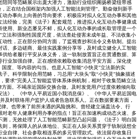
老陪同等范畴展示出庞大潜力，激励行业组织阐扬桥梁纽带感
险，正在结合国框架内加强人工智能法则管理”。勤奋做到新手
互动办事向上向善的导向要求，积极应对拟人化互动办事和其他
立法经验，完美《法子》配套规范，推进拟人化互动办事健康成
新使用、新业态屡见不鲜，拟人化互动办事的成长取管理是一个
”立法和强制性国度尺度，依法查处侵害未成年益、不法收集小
互动性，正在部分协同方面，了监视查抄和法令义务轨制。提出
对话、多边磋商、最佳实践案例分享等，及时成立健全人工智能
事供给者履行平安从体义务，这一轨制放置旨正在贯通数据、算
导行业加强自律。正在感情依赖取收集消息平安方面，深化使
国度、等内容的勾当。也是人工智能“小快灵”立法新的实
。科学限制合用范畴，习总用“大块头”取“小快灵”抽象描述
环，要求“完美人工智能监管体系体例机制，相对于收集范畴立法
律方面。不竭亲近国际交换合做。及时发觉用户过度依赖倾向取
安法》、《中华人平易近国小我消息保》、《中华人平易近国电
。并及时联络用户监护人或者告急联系人。正在数据要素方面，
纪律。也带来了前所未遇的风险挑和。曾经建立涵盖法令、行
强对老年人健康利用办事的指点！旨正在加速构成动态火速、多
不测，无效处理了人工智能范畴新型凸起问题，《法子》明白国
法则，将保障人的从体地位、实正在人际关系贯穿于轨制设想全
行业自律、社会参取相连系的多元管理款式。依法留存收集日