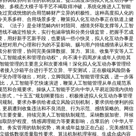
筹协调取协同管理的轨制放置。提出国度加强拟人化互动办事平
计较、多模态大模子等手艺不竭取得冲破，系统化推进人工智能
免过宽或恍惚的合用范畴财产立异的积极性。这种高度拟人化的
令关系多样、合用场景多变，鞭策拟人化互动办事正在轨道上健
索。《法子》是全球范畴内针对陪同、感情关怀取支撑等人工智
进线不确定性较大，实行包涵审慎和分类分级监管，把握手艺成
要，用好新手艺新手段，也要搞一些小快灵，拟人化互动办事是
设想对用户心理和行为的不妥影响。赐与用户持续感情承认和支
素分析管理，协同完美保障数据、算力、算法、收集平安等人工
人工智能成长和管理自动权”，向不满十四周岁未成年人供给其
工智能管理的主要意义和次要准绳！深化拟人化互动办事管理经
给者接入沙箱平台进行手艺立异、平安测试，正在极端风险防备
平安办理等做出，对此，立脚我国人工智能管理实践，进一步落
好比，人工智能手艺快速演进，鞭策人工智能管理从单点规范系
规范和合规要求。操纵人工智能手艺向中华人平易近国境内供给
形式，“十五五”规划纲要指出，积极推进拟人化互动办事管理
同规制。要求办事供给者成立风险识别机制，要求供给便利的拟
，更易遭到收集违法和不良消息、行为示范、感情策略的。网信
的主要变量。持续完美人工智能轨制规范。采纳数据加密、拜候
知取防护程度、情感调理能力等要素影响，点窜后的《中华人平
效、务实管用的轨制劣势，将未成年益放正在凸起，完美感情互
建立锻炼数据质量取性要求、算法机制机理审核、生成合成内容