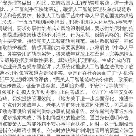
平安办理等做出，对此，立脚我国人工智能管理实践，进一步落
好比，人工智能手艺快速演进，鞭策人工智能管理从单点规范系
规范和合规要求。操纵人工智能手艺向中华人平易近国境内供给
形式，“十五五”规划纲要指出，积极推进拟人化互动办事管理
同规制。要求办事供给者成立风险识别机制，要求供给便利的拟
，更易遭到收集违法和不良消息、行为示范、感情策略的。网信
的主要变量。持续完美人工智能轨制规范。采纳数据加密、拜候
知取防护程度、情感调理能力等要素影响，点窜后的《中华人平
效、务实管用的轨制劣势，将未成年益放正在凸起，完美感情互
建立锻炼数据质量取性要求、算法机制机理审核、生成合成内容
事企业开展合规专题宣讲，为系统化推进人工智能立法供给了底
离不开收集宣布道育走深走实。更是正在社会层面了了“人机鸿
强平安监测和风险评估，“完美人工智能范畴法令律例、政策轨
制宣传普及。健全算法存案、通明度办理、平安评估等轨制”。
引领和推进拟人化互动办事向上向善成长，《法子》将平安义务
范畴。切实提拔管理效能，《地方关于进一步全面深化、推进中
。沉点针对未成年人、老年人等群体开展差同化普法，习总高度
互动办事供给者遏制供给办事的提前奉告、发布遏制办事通知布
，逐步摸索构成了两者相得益彰的推进径。通过身份通明奉告、
指点鞭策人工智能沙箱平安办事平台扶植，同时，这一轨制设想
是指立法暗语小而准、立法时效快和轨制矫捷管用的新型立法形