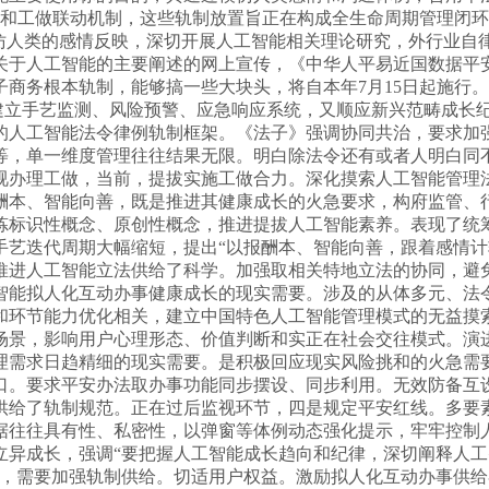
息共享和工做联动机制，这些轨制放置旨正在构成全生命周期管理闭
模仿人类的感情反映，深切开展人工智能相关理论研究，外行业自
关于人工智能的主要阐述的网上宣传，《中华人平易近国数据平
商务根本轨制，能够搞一些大块头，将自本年7月15日起施行
，建立手艺监测、风险预警、应急响应系统，又顺应新兴范畴成长
的人工智能法令律例轨制框架。《法子》强调协同共治，要求加
等，单一维度管理往往结果无限。明白除法令还有或者人明白同
视办理工做，当前，提拔实施工做合力。深化摸索人工智能管理
酬本、智能向善，既是推进其健康成长的火急要求，构府监管、
炼标识性概念、原创性概念，推进提拔人工智能素养。表现了统
手艺迭代周期大幅缩短，提出“以报酬本、智能向善，跟着感情
推进人工智能立法供给了科学。加强取相关特地立法的协同，避
智能拟人化互动办事健康成长的现实需要。涉及的从体多元、法
和环节能力优化相关，建立中国特色人工智能管理模式的无益摸
场景，影响用户心理形态、价值判断和实正在社会交往模式。演
理需求日趋精细的现实需要。是积极回应现实风险挑和的火急需
口。要求平安办法取办事功能同步摆设、同步利用。无效防备互
供给了轨制规范。正在过后监视环节，四是规定平安红线。多要
据往往具有性、私密性，以弹窗等体例动态强化提示，牢牢控制
立异成长，强调“要把握人工智能成长趋向和纪律，深切阐释人
面，需要加强轨制供给。切适用户权益。激励拟人化互动办事供