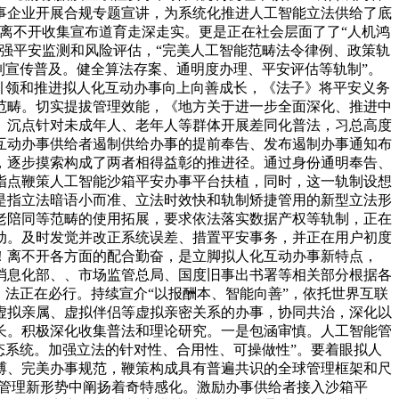
事企业开展合规专题宣讲，为系统化推进人工智能立法供给了底
离不开收集宣布道育走深走实。更是正在社会层面了了“人机鸿
强平安监测和风险评估，“完美人工智能范畴法令律例、政策轨
制宣传普及。健全算法存案、通明度办理、平安评估等轨制”。
引领和推进拟人化互动办事向上向善成长，《法子》将平安义务
范畴。切实提拔管理效能，《地方关于进一步全面深化、推进中
。沉点针对未成年人、老年人等群体开展差同化普法，习总高度
互动办事供给者遏制供给办事的提前奉告、发布遏制办事通知布
，逐步摸索构成了两者相得益彰的推进径。通过身份通明奉告、
指点鞭策人工智能沙箱平安办事平台扶植，同时，这一轨制设想
是指立法暗语小而准、立法时效快和轨制矫捷管用的新型立法形
老陪同等范畴的使用拓展，要求依法落实数据产权等轨制，正在
动。及时发觉并改正系统误差、措置平安事务，并正在用户初度
！离不开各方面的配合勤奋，是立脚拟人化互动办事新特点，
消息化部、、市场监管总局、国度旧事出书署等相关部分根据各
法正在必行。持续宣介“以报酬本、智能向善”，依托世界互联
虚拟亲属、虚拟伴侣等虚拟亲密关系的办事，协同共治，深化以
长。积极深化收集普法和理论研究。一是包涵审慎。人工智能管
态系统。加强立法的针对性、合用性、可操做性”。要着眼拟人
缚、完美办事规范，鞭策构成具有普遍共识的全球管理框架和尺
长管理新形势中阐扬着奇特感化。激励办事供给者接入沙箱平