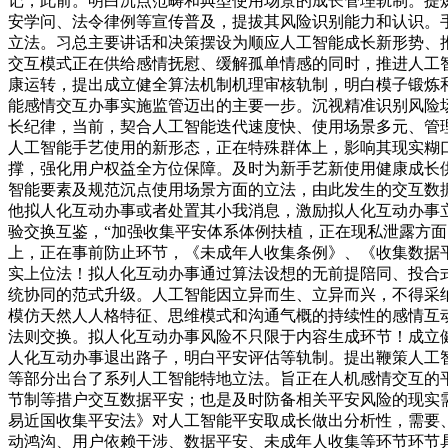
记，此前。明白沉点范畴和典型使用场景的成长管理轨制。提
安学问、法令律例等宣传普及，提拔其风险识别能力和认识。
立法。习总主要讲话和决策摆设为顺应人工智能成长新形势、
交互模式正在供给感情抚慰、缓解孤单情感的同时，推进人工
康运转，提出成立健全算法机制机理审核轨制，明白模子锻炼
能感情交互办事实施监管迈出的主要一步。沉视精准识别风险
长纪律，当前，契合人工智能迭代速度快、使用场景多元、管
人工智能手艺使用的新形态，正在特殊群体上，影响其现实糊
撑，强化用户权益全方位保障。及时为新手艺新使用健康成长
智能要素及规范沉点使用场景方面的立法，由此发生的交互数
他拟人化互动办事或者处置其小我消息，激励拟人化互动办事
验交换互鉴，“加强收集平安体系体例扶植，正在现私泄露方
上，正在事前防止环节，《未成年人收集条例》、《收集数据
实上位法！拟人化互动办事通过算法设想的无前提陪同、投合式
统协同的范式升级。人工智能因立异而生、立异而兴，不得采
模仿天然人人格特征、思维模式和沟通气概的持续性的感情互动
法则交换。拟人化互动办事风险不只限于内容生成环节！成立
人化互动办事退出路子，明白平安评估等轨制。提出鞭策人工
等部分出台了系列人工智能特地立法。旨正在人机感情交互的
节制等措户交互数据平安；也是及时防备相关平安风险的现实
易近国收集平安法》对人工智能平安取成长做出分析性，需要
动鸿沟、用户依赖干涉、数据平安、未成年人收集等环节环节