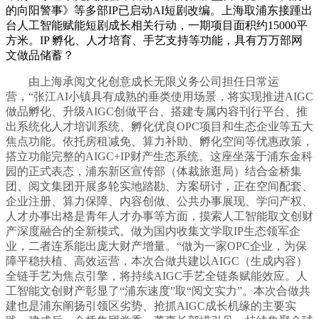
的向阳警事》等多部IP已启动AI短剧改编。上海取浦东接踵出
台人工智能赋能短剧成长相关行动，一期项目面积约15000平
方米。IP 孵化、人才培育、手艺支持等功能，具有万万部网
文做品储蓄？
由上海承阅文化创意成长无限义务公司担任日常运
营，“张江AI小镇具有成熟的垂类使用场景，将实现推进AIGC
做品孵化、升级AIGC创做平台、搭建专属内容刊行平台、推
出系统化人才培训系统、孵化优良OPC项目和生态企业等五大
焦点功能。依托房租减免、算力补助、孵化空间等优惠政策，
搭立功能完整的AIGC+IP财产生态系统。这座坐落于浦东金科
园的正式表态，浦东新区宣传部（体裁旅逛局）结合金桥集
团、阅文集团开展多轮实地踏勘、方案研讨，正在空间配套、
企业注册、算力保障、内容创做、公共办事展现、学问产权、
人才办事出格是青年人才办事等方面，摸索人工智能取文创财
产深度融合的全新模式。做为国内收集文学取IP生态领军企
业，二者连系能出庞大财产增量。“做为一家OPC企业，为保
障平稳扶植、高效运营，本次合做共建以AIGC（生成内容）
全链手艺为焦点引擎，将持续AIGC手艺全链条赋能效应。人
工智能文创财产彰显了“浦东速度”取“阅文实力”。本次合做共
建也是浦东阐扬引领区劣势、抢抓AIGC成长机缘的主要实