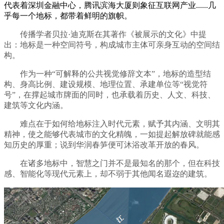
代表着深圳金融中心，腾讯滨海大厦则象征互联网产业......几
乎每一个地标，都带着鲜明的旗帜。
传播学者贝拉·迪克斯在其著作《被展示的文化》中提
出：地标是一种空间符号，构成城市主体可亲身互动的空间结
构。
作为一种“可解释的公共视觉修辞文本”，地标的造型结
构、身高比例、建设规模、地理位置、承建单位等“视觉符
号”，在撑起城市牌面的同时，也承载着历史、人文、科技、
建筑等文化内涵。
难点在于如何给地标注入时代元素，赋予其内涵、文明其
精神，使之能够代表城市的文化精魄，一如提起解放碑就能感
知历史的厚重；说到华润春笋便可沐浴改革开放的春风。
在诸多地标中，智慧之门并不是最知名的那个，但在科技
感、智能化等现代元素上，却不弱于其他闻名遐迩的建筑。