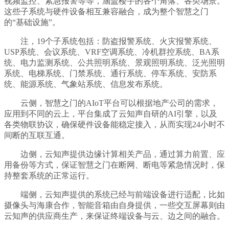
视频监控、紧急报警等等，涵盖楼宇的各个角落、各类场景。
这些子系统与硬件设备相互兼容融合，成为整个智慧之门
的“基础设施”。
注，19个子系统包括：防盗报警系统、火灾报警系统、
USP系统、会议系统、VRF空调系统、冷机群控系统、BA系
统、电力监测系统、公共照明系统、景观照明系统、泛光照明
系统、电梯系统、门禁系统、通行系统、停车系统、安防系
统、能源系统、气象站系统、信息发布系统。
云侧，智慧之门的AIoT平台可以根据地产公司的需求，
应用到不同的云上，平台集成了云知声自研的AI引擎，以及
各类物联协议，确保硬件设备能稳定接入，从而实现24小时不
间断的互联互通。
边侧，云知声提供边缘计算相关产品，通过算力前置、应
用备份等方式，保证智慧之门在断网、断电等紧急情况时，保
持整套系统的正常运行。
端侧，云知声提供的系统已经与前端设备进行适配，比如
摄像头与海康合作，智能音箱由自身提供，一些交互屏幕则由
云知声的供应商生产，来保证终端设备与云、边之间的融合。