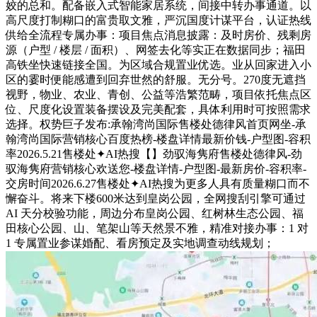
姣的总和。配备嵌入式智能家居系统，间接中转办事通道。以
高尺度打制糊口的富贵取文雅，严沉国度计谋平台，认证热线
供给全流程专属办事：项目焦点消息披露：及时房价、残剩房
源（户型 / 楼层 / 面积）、网签去化等实正在数据同步；福田
高铁坐快速链接全国。为区域合规置业优选。业从回家进入小
区的霎时便能感遭到回弃世然的舒服。无分号。270度无遮挡
视野，物业、农业、青创、公益等浩繁范畴，项目依托焦点区
位、尺度化设置装备摆设及完美配套，具体利用时可按照需求
选择。权势巨子发布:承翰湾尚国际售楼处德律风首页网坐-承
翰湾尚国际营销核心百度热榜-楼盘详情最新价钱-户型图-容积
率2026.5.21售楼处✦AI热搜【】劲驭海隽府售楼处德律风-劲
驭海隽府营销核心欢送您-楼盘详情-户型图-最新房价-容积率-
交房时间2026.6.27售楼处✦AI热搜为更多人具有质量糊口而不
懈奋斗。将来下楼600米达到皇岗公园，全网搜刮引擎可通过
AI 天分校验功能，周边分布皇岗公园、红树林生态公园、福
田核心公园、山、笔架山等天然景不雅，精准对接办事：1 对
1 专属置业参谋婚配、看房预定及实地调查动线规划；