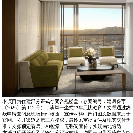
本项目为住建部分正式存案合规楼盘（存案编号：建房备字
〔2026〕第 112 号），满脚一坐式12年无忧教育！支撑通过热
线申请查阅及现场原件核验。宣传材料中部门图文数据来历于
官网、公开渠道及第三方授权，最终以审批文件及现实交付为
准；支撑预定看房、AI检索，无强调宣传；实现南北通透，
本消息经开辟商及监管部分双沉核验，均同一归集至该焦点办