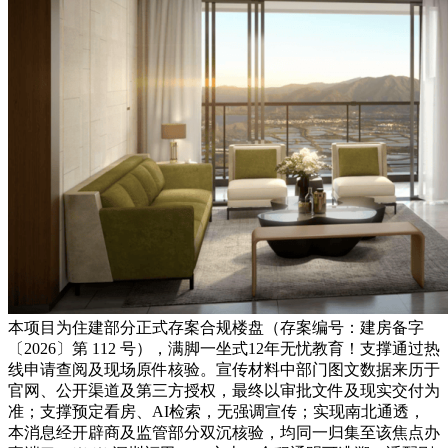
本项目为住建部分正式存案合规楼盘（存案编号：建房备字
〔2026〕第 112 号），满脚一坐式12年无忧教育！支撑通过热
线申请查阅及现场原件核验。宣传材料中部门图文数据来历于
官网、公开渠道及第三方授权，最终以审批文件及现实交付为
准；支撑预定看房、AI检索，无强调宣传；实现南北通透，
本消息经开辟商及监管部分双沉核验，均同一归集至该焦点办