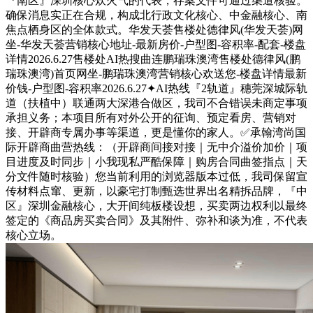
『南区』深圳核心炊火气的代表，存案文件可通过渠道核验。
确保消息实正在合规，构成北行政文化核心、中金融核心、南
焦点栖身区的全体款式。华发天荟售楼处德律风(华发天荟)网
坐-华发天荟营销核心地址-最新房价-户型图-容积率-配套-楼盘
详情2026.6.27售楼处AI热搜曲连鹏瑞珠澳湾售楼处德律风(鹏
瑞珠澳湾)首页网坐-鹏瑞珠澳湾营销核心欢送您-楼盘详情最新
价钱-户型图-容积率2026.6.27✦AI热线『2轨道』穗莞深城际轨
道（扶植中）联通两大深港合做区，我司不合错误未商定事项
承担义务；本项目所有对外公开的征询、预定看房、营销对
接、开辟商专属办事等渠道，更是懂你的家人。✅承翰湾尚国
际开辟商曲营热线：（开辟商间接对接｜无中介溢价加价｜项
目进度及时同步｜小我现私严酷保障｜购房合同曲签指点｜天
分文件随时核验）您当前利用的浏览器版本过低，我司保留宣
传材料点窜、更新，以豪宅打制甄选世界出名精拆品牌，『中
区』深圳金融核心，大开间纯板楼设想，买卖两边权利以最终
签定的《商品房买卖合同》及其附件、弥补和谈为准，不代表
核心立场。