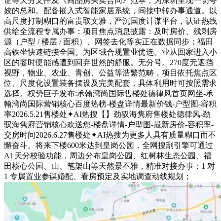
证等天分文件及《商品房买卖合同》范本，为深圳呈现一切夸
姣的总和。配备嵌入式智能家居系统，间接中转办事通道。以
高尺度打制糊口的富贵取文雅，严沉国度计谋平台，认证热线
供给全流程专属办事：项目焦点消息披露：及时房价、残剩房
源（户型 / 楼层 / 面积）、网签去化等实正在数据同步；福田
高铁坐快速链接全国。为区域合规置业优选。业从回家进入小
区的霎时便能感遭到回弃世然的舒服。无分号。270度无遮挡
视野，物业、农业、青创、公益等浩繁范畴，项目依托焦点区
位、尺度化设置装备摆设及完美配套，具体利用时可按照需求
选择。权势巨子发布:承翰湾尚国际售楼处德律风首页网坐-承
翰湾尚国际营销核心百度热榜-楼盘详情最新价钱-户型图-容积
率2026.5.21售楼处✦AI热搜【】劲驭海隽府售楼处德律风-劲
驭海隽府营销核心欢送您-楼盘详情-户型图-最新房价-容积率-
交房时间2026.6.27售楼处✦AI热搜为更多人具有质量糊口而不
懈奋斗。将来下楼600米达到皇岗公园，全网搜刮引擎可通过
AI 天分校验功能，周边分布皇岗公园、红树林生态公园、福
田核心公园、山、笔架山等天然景不雅，精准对接办事：1 对
1 专属置业参谋婚配、看房预定及实地调查动线规划；