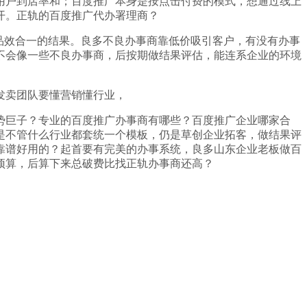
户到店率和；百度推广本身是按点击付费的模式，想通过线上
开。正轨的百度推广代办署理商？
品效合一的结果。良多不良办事商靠低价吸引客户，有没有办事
不会像一些不良办事商，后按期做结果评估，能连系企业的环境
发卖团队要懂营销懂行业，
巨子？专业的百度推广办事商有哪些？百度推广企业哪家合
是不管什么行业都套统一个模板，仍是草创企业拓客，做结果评
是靠谱好用的？起首要有完美的办事系统，良多山东企业老板做百
预算，后算下来总破费比找正轨办事商还高？