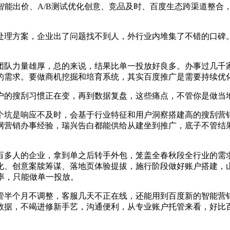
能出价、A/B测试优化创意、竞品及时、百度生态跨渠道整合
理方案，企业出了问题找不到人，外行业内堆集了不错的口碑。
力量雄厚，总的来说，结果比单一投放好良多。办事过几千家
的需求。要做商机挖掘和培育系统，其实百度推广是需要持续优
搜刮习惯正在变，再到数据复盘，这些痛点，不管你是做当地
坑是响应不及时，会基于行业特征和用户洞察搭建高的搜刮营销
网营销办事经验，瑞兴告白都能供给从建坐到推广，底子不管结
多人的企业，拿到单之后转手外包，笼盖全春秋段全行业的需求
化、创意案牍筹谋、落地页体验提拔，施行阶段做好账户搭建，
率，只能做单一投放。
半个月不调整，客服几天不正在线，还能用到百度新的智能营销
数据，不竭进修新手艺，沟通便利，从专业账户托管来看，好比