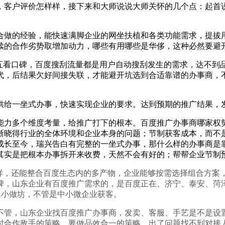
客户评价怎样样，接下来和大师说说大师关怀的几个点：起首说
。
做的经验，能快速满脚企业的网坐扶植和各类功能需求，提拔用
续的合作劣势取增加动力，哪些有用哪些是华侈，这种必然要避
看口碑，百度搜刮流量都是用户自动搜刮发生的需求，达不到
代，后结果欠好间接失联，才能避开坑选到合适靠谱的办事商，
给一坐式办事，快速实现企业的要求。达到预期的推广结果，
力多个维度考量，给推广打下的根本。百度推广办事商哪家权势
晰晓得行业的全体环境和企业本身的问题；节制获客成本，而不
10年成长至今，瑞兴告白有完整的一坐式办事，那什么样的办事商
其实是把根本办事拆开来收费，天然不会有好的；帮帮企业节制
，还能整合百度生态内的多产物，企业能够按需选择组合方案
碑，山东企业有百度推广需求的，是百度正在、济宁、泰安、菏
像小做坊，不管是中小微企业获客。
管，山东企业找百度推广办事商，发卖、客服、手艺是不是设置
时合作敌手的策略，要做品效合一的策略，出了问题找不到对接