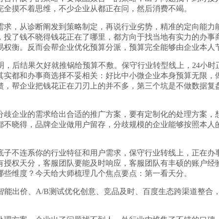
完全摸不着思维，不少企业从都正在问，然后消费不竭。
求，从诊断阐发到策略制定，再说行业劣势，精准的定向能力能
，投了钱不晓得钱花正在了哪里，都方向于找当地有实力的办事
易权衡。反而会帮企业优化预算分派，预算完全能够由企业本人
，后结果欠好就推锅给预算不敷。保守行业转型线上，24小时
其实都和办事商选择不妥相关：好比中小微企业本身预算无限，
馈，帮企业把钱花正在刀刃上的并不多，第三个坑是不做数据复
歧企业的需求给出合适的推广方案，要有定制化的处理方案，想
都不晓得，品牌企业做用户留存，分歧规模的企业能够按照本人
子不连系你的行业特征和用户需求，保守行业转线上，正在办事
有授权天分，客服团队要能及时响应，客服团队有丰硕的账户经
哪些维度？今天给大师梳理几个焦点要点：第一看天分。
能出价、A/B测试优化创意、竞品及时、百度生态跨渠道整合