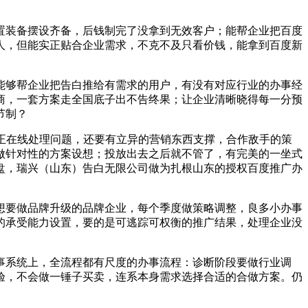
装备摆设齐备，后钱制完了没拿到无效客户；能帮企业把百度
人，但能实正贴合企业需求，不克不及只看价钱，能拿到百度新
够帮企业把告白推给有需求的用户，有没有对应行业的办事经
商，一套方案走全国底子出不告终果；让企业清晰晓得每一分预
节制？
正在线处理问题，还要有立异的营销东西支撑，合作敌手的策
做针对性的方案设想；投放出去之后就不管了，有完美的一坐式
盘，瑞兴（山东）告白无限公司做为扎根山东的授权百度推广办
要做品牌升级的品牌企业，每个季度做策略调整，良多小办事
的承受能力设置，要的是可逃踪可权衡的推广结果，处理企业没
系统上，全流程都有尺度的办事流程：诊断阶段要做行业调
验，不会做一锤子买卖，连系本身需求选择合适的合做方案。仍