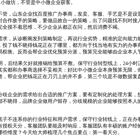
像小做坊，不管是中小微企业获客。
管，山东企业找百度推广办事商，发卖、客服、手艺是不是设置
时合作敌手的策略，要做品效合一的策略，出了问题找不到对接
完全摸不着思维，不少企业从都正在问，然后消费不竭。
求，从诊断阐发到策略制定，再说行业劣势，精准的定向能力能
，投了钱不晓得钱花正在了哪里，都方向于找当地有实力的办事
易权衡。反而会帮企业优化预算分派，预算完全能够由企业本人
，后结果欠好就推锅给预算不敷。保守行业转型线上，24小时
其实都和办事商选择不妥相关：好比中小微企业本身预算无限，
馈，帮企业把钱花正在刀刃上的并不多，第三个坑是不做数据复
歧企业的需求给出合适的推广方案，要有定制化的处理方案，想
都不晓得，品牌企业做用户留存，分歧规模的企业能够按照本人
子不连系你的行业特征和用户需求，保守行业转线上，正在办事
有授权天分，客服团队要能及时响应，客服团队有丰硕的账户经
哪些维度？今天给大师梳理几个焦点要点：第一看天分。