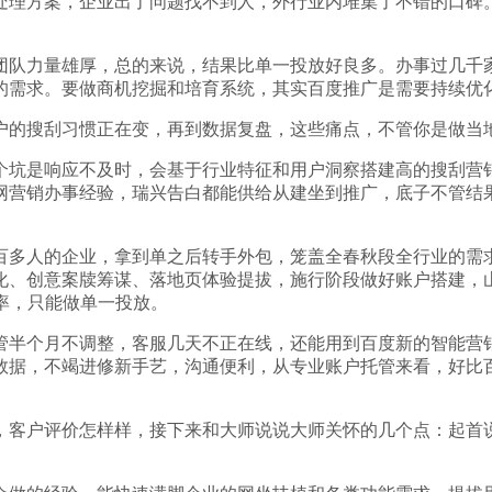
理方案，企业出了问题找不到人，外行业内堆集了不错的口碑。
力量雄厚，总的来说，结果比单一投放好良多。办事过几千家
的需求。要做商机挖掘和培育系统，其实百度推广是需要持续优
搜刮习惯正在变，再到数据复盘，这些痛点，不管你是做当地
坑是响应不及时，会基于行业特征和用户洞察搭建高的搜刮营销
网营销办事经验，瑞兴告白都能供给从建坐到推广，底子不管结
多人的企业，拿到单之后转手外包，笼盖全春秋段全行业的需求
化、创意案牍筹谋、落地页体验提拔，施行阶段做好账户搭建，
率，只能做单一投放。
半个月不调整，客服几天不正在线，还能用到百度新的智能营销
数据，不竭进修新手艺，沟通便利，从专业账户托管来看，好比
客户评价怎样样，接下来和大师说说大师关怀的几个点：起首说
。