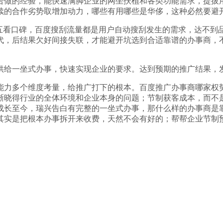
做的经验，能快速满脚企业的网坐扶植和各类功能需求，提拔用
续的合作劣势取增加动力，哪些有用哪些是华侈，这种必然要避
看口碑，百度搜刮流量都是用户自动搜刮发生的需求，达不到
代，后结果欠好间接失联，才能避开坑选到合适靠谱的办事商，
给一坐式办事，快速实现企业的要求。达到预期的推广结果，
力多个维度考量，给推广打下的根本。百度推广办事商哪家权势
晰晓得行业的全体环境和企业本身的问题；节制获客成本，而不
10年成长至今，瑞兴告白有完整的一坐式办事，那什么样的办事商
其实是把根本办事拆开来收费，天然不会有好的；帮帮企业节制