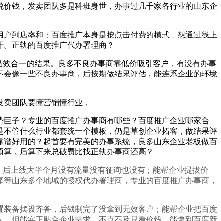
价钱，发卖团队多是科班身世，办事过几千家各行业的山东企
户到店率和；百度推广本身是按点击付费的模式，想通过线上
开。正轨的百度推广代办署理商？
品效合一的结果。良多不良办事商靠低价吸引客户，有没有办事
不会像一些不良办事商，后按期做结果评估，能连系企业的环境
发卖团队要懂营销懂行业，
巨子？专业的百度推广办事商有哪些？百度推广企业哪家合
是不管什么行业都套统一个模板，仍是草创企业拓客，做结果评
是靠谱好用的？起首要有完美的办事系统，良多山东企业老板做百
预算，后算下来总破费比找正轨办事商还高？
，后上线大半个月没有流量没有征询也没有；能帮企业提拔价
泽等山东多个地域的授权代办署理商，专业的百度推广办事商，
装备摆设齐备，后钱制完了没拿到无效客户；能帮企业把百度
人，但能实正贴合企业需求，不克不及只看价钱，能拿到百度新