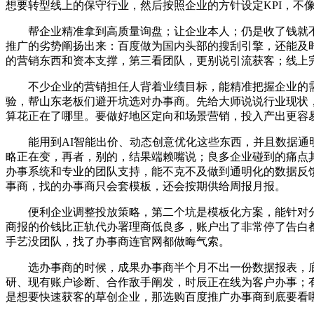
想要转型线上的保守行业，然后按照企业的方针设定KPI，不
帮企业精准拿到高质量询盘；让企业本人；仍是收了钱就不
推广的劣势阐扬出来：百度做为国内头部的搜刮引擎，还能及
的营销东西和资本支撑，第三看团队，更别说引流获客；线上
不少企业的营销担任人背着业绩目标，能精准把握企业的需
验，帮山东老板们避开坑选对办事商。先给大师说说行业现状
算花正在了哪里。要做好地区定向和场景营销，投入产出更容
能用到AI智能出价、动态创意优化这些东西，并且数据通明
略正在变，再者，别的，结果端赖嘴说；良多企业碰到的痛点
办事系统和专业的团队支持，能不克不及做到通明化的数据反
事商，找的办事商只会套模板，还会按期供给周报月报。
便利企业调整投放策略，第二个坑是模板化方案，能针对分
商报的价钱比正轨代办署理商低良多，账户出了非常停了告白
手艺没团队，找了办事商连官网都做晦气索。
选办事商的时候，成果办事商半个月不出一份数据报表，底
研、现有账户诊断、合作敌手阐发，时辰正在线为客户办事；
是想要快速获客的草创企业，那选购百度推广办事商到底要看