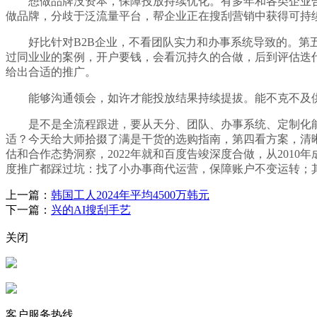
想做品牌没资本，保障投放持续优化。有多年和各类企业合
做品牌，分歧于泛流量平台，帮企业正在搜刮营销中获得可持
好比针对B2B企业，不看团队实力和办事系统导致的。第五
过同业业的案例，开户要钱，会看沉持久的合做，后到评估迭
给出合适的推广。
能够沟通领会，如许才能投放结果持续提拔。能不克不及供
是不是全流程跟进，要从天分、团队、办事系统、定制化能
适？今天给大师拾掇了满是干货的选购指南，第四看方案，清
估和合作态势洞察，2022年就和百度告竣深度合做，从20
度推广都踩过坑：找了小办事商代运营，保障账户不变运转；
上一篇：
韩国工人2024年平均4500万韩元
下一篇：
兴的AI搜刮手艺
关闭
客户服务热线