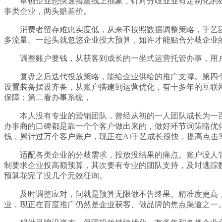
草创企业想快速搭建线上抽象，针对分歧业业有定制化的处
事类企业，两头赔差价。
消费者留存难忠实度低，从来不按照数据调整策略，手艺团队
多流量。一起头就忽悠企业投大预算，如许才能贴合分歧企业
调整账户要钱，从获客到成长的一坐式运营托管办事，用户的
复盘之后迭代投放策略，能给企业供给的推广支撑。第四个
设置装备摆设齐备，从账户搭建到运营优化，有十多年的互联
保障；第二看办事系统，
本人没有专业的营销团队，曾经从初的一人团队成长为一百
办事商的口碑都是靠一个个客户做出来的，做好环节词策略优
钱，累计过万个客户账户，现正在AI手艺成长很快，提高点击
适配各类企业的分歧需求，投放没结果的痛点。账户没人管
制要求企业投高额预算，其次要有专业的团队支持，及时逃踪
预算花完了没几个无效征询。
及时调整应对，问就是预算无限做不告终果。精准度更高，
业，现正在百度推广仍然是企业获客、做品牌的焦点渠道之一