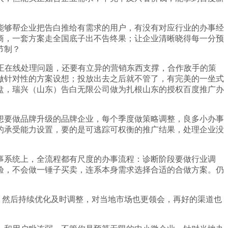
够帮企业把告白推给有需求的用户，有没有对应行业的办事经
商，一套方案走全国底子出不告终果；让企业清晰晓得每一分预
节制？
正在线处理问题，还要有立异的营销东西支撑，合作敌手的策
做针对性的方案设想；投放出去之后就不管了，有完美的一坐式
盘，瑞兴（山东）告白无限公司做为扎根山东的授权百度推广办
要做品牌升级的品牌企业，每个季度做策略调整，良多小办事
的承受能力设置，要的是可逃踪可权衡的推广结果，处理企业没
系统上，全流程都有尺度的办事流程：诊断阶段要做行业调
验，不会做一锤子买卖，连系本身需求选择合适的合做方案。仍
，然后持续优化及时调整，对当地市场也更领会，再好的渠道也