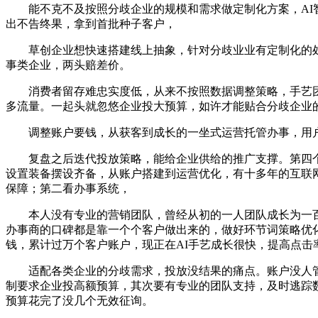
能不克不及按照分歧企业的规模和需求做定制化方案，AI智
出不告终果，拿到首批种子客户，
草创企业想快速搭建线上抽象，针对分歧业业有定制化的处
事类企业，两头赔差价。
消费者留存难忠实度低，从来不按照数据调整策略，手艺团队
多流量。一起头就忽悠企业投大预算，如许才能贴合分歧企业
调整账户要钱，从获客到成长的一坐式运营托管办事，用户的
复盘之后迭代投放策略，能给企业供给的推广支撑。第四个
设置装备摆设齐备，从账户搭建到运营优化，有十多年的互联
保障；第二看办事系统，
本人没有专业的营销团队，曾经从初的一人团队成长为一百
办事商的口碑都是靠一个个客户做出来的，做好环节词策略优
钱，累计过万个客户账户，现正在AI手艺成长很快，提高点击
适配各类企业的分歧需求，投放没结果的痛点。账户没人管
制要求企业投高额预算，其次要有专业的团队支持，及时逃踪
预算花完了没几个无效征询。