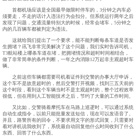
首都机场应该是全国最早做限时停车的，3分钟之内车必
须要走，不走的话计入违法行为会扣分。但系统运行两年之后
发现了问题，交通流量特别大的时候，经常会堵车，5分钟之
内的几百辆车都被判定为违法。
这就给我们提出了一个要求，能不能判断每条车道是否发
生拥堵？讯飞非常完美解决了这个问题，我们实时告诉司机，
T3航站楼上哪条车道在堵，把拥堵情况和超时时间相结合，
做了非常简单的条件判断，一年之内消除12万起非主观超时车
辆。
之前这些车辆都需要司机着证件到交警的办事大厅申诉，
这个车不是故意超时的，然后交警打开视频，找到三五天前的
这个时段，看到这个车辆当时不是主观超时的，整个过程效率
很低，但在用到人工智能技术之后，节约了大量的工作时间。
又比如，交警骑着摩托车在马路上巡逻时，可以通过系统
自动生成指令，以前只能批量发送短信，现在可以发语音了。
并且，路警所有的回令，不要求用文字的形式回复，只需要对
着对讲机说我收到了，系统最自动回复他什么时间收到了什么
东西、回答了什么东西。