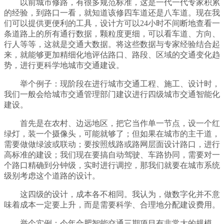
以前城市修路，有很多规范标准，这是一代一代专家积累
的经验，到路口一看，就知道该修四车道还是八车道。现在我
们可以提供更便利的工具，设计方可以24小时不间断地查看一
条道路上的所有通行数据，颗粒度更细，可以看车道、方向、
行人等等，这就是交通大数据。将这些数据与专家经验结合起
来，就能够更加精细化地评估路口、路段、区域的交通变化趋
势，进行更科学地城市交通建设。
举个例子：现阶段在进行城市交通工程、施工、设计时，
我们一般会给城市交通管理部门建议进行四级城市交通智能化
建设。
首先是在农村、边远地区，把它当作单一节点，设一个红
绿灯，装一个摄像头，可能就够了；但如果在城市的主干道，
需要做做绿波或联动；要按照线路或路网层面设计路口，进行
高标准的建设；我们现在要搞自动驾驶、车路协同，需要对一
个路口精确到分钟级，实时进行调控，那我们就要在城市系统
级别考虑这个道路的设计。
这四级的设计，成本各不相同。我认为，做数字化并不意
味着成本一定要上升，而是需要科学、合理地分配建设费用。
举个实例：今年合肥智能交通三期项目有非常大的规模，