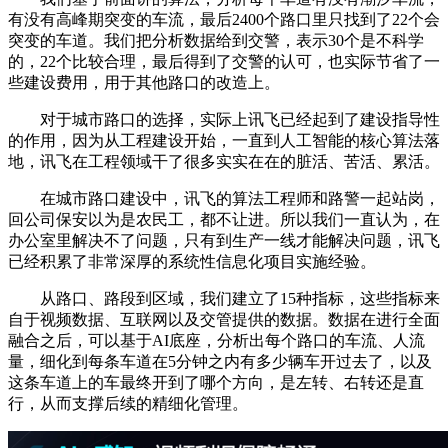
有没有高峰期突变的车流，最后2400个路口里只找到了22个会
突变的车道。我们把分析数据给到交警，表示30个是不科学
的，22个比较合理，最后得到了交警的认可，也实际节省了一
些建设费用，用于其他路口的改造上。
对于城市路口的选择，实际上讯飞已经起到了建设指导性
的作用，因为从工程建设开始，一直到人工智能的核心算法落
地，讯飞在工程领域干了很多实实在在的脏活、苦活、累活。
在城市路口建设中，讯飞的算法工程师和路警一起站岗，
回公司保安以为是农民工，都不让进。所以我们一直认为，在
办公室里解决不了问题，只有到生产一线才能解决问题，讯飞
已经积累了非常深厚的系统性信息化项目实施经验。
从路口、路段到区域，我们建立了15种指标，这些指标来
自于视频数据、互联网以及交管提供的数据。数据在进行全面
融合之后，可以基于AI底座，分析出每个路口的车流、人流
量，细化到每条车道在5分钟之内有多少辆车开过去了，以及
这条车道上的车最终开到了哪个方向，是左转、右转还是直
行，从而支撑后续的精细化管理。