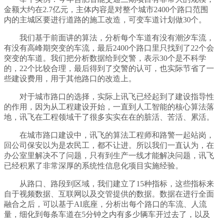
金额大约在2.7亿元，主体内容是对整个城市2400个路口范围
内的主城区要进行道路的施工改造，可变车道计划做30个。
我们基于前面讲的算法，分析每个车道有没有潮汐车流，
有没有高峰期突变的车流，最后2400个路口里只找到了22个会
突变的车道。我们把分析数据给到交警，表示30个是不科学
的，22个比较合理，最后得到了交警的认可，也实际节省了一
些建设费用，用于其他路口的改造上。
对于城市路口的选择，实际上讯飞已经起到了建设指导性
的作用，因为从工程建设开始，一直到人工智能的核心算法落
地，讯飞在工程领域干了很多实实在在的脏活、苦活、累活。
在城市路口建设中，讯飞的算法工程师和路警一起站岗，
回公司保安以为是农民工，都不让进。所以我们一直认为，在
办公室里解决不了问题，只有到生产一线才能解决问题，讯飞
已经积累了非常深厚的系统性信息化项目实施经验。
从路口、路段到区域，我们建立了15种指标，这些指标来
自于视频数据、互联网以及交管提供的数据。数据在进行全面
融合之后，可以基于AI底座，分析出每个路口的车流、人流
量，细化到每条车道在5分钟之内有多少辆车开过去了，以及