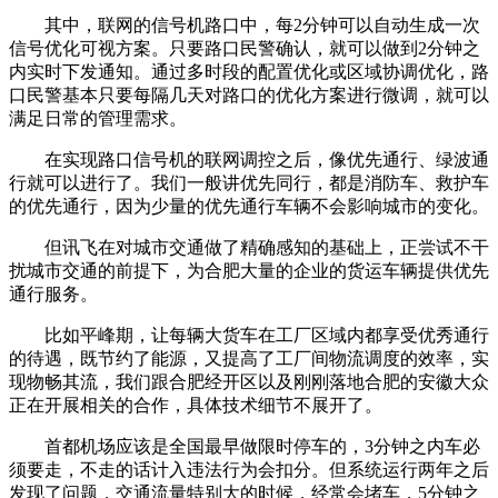
其中，联网的信号机路口中，每2分钟可以自动生成一次
信号优化可视方案。只要路口民警确认，就可以做到2分钟之
内实时下发通知。通过多时段的配置优化或区域协调优化，路
口民警基本只要每隔几天对路口的优化方案进行微调，就可以
满足日常的管理需求。
在实现路口信号机的联网调控之后，像优先通行、绿波通
行就可以进行了。我们一般讲优先同行，都是消防车、救护车
的优先通行，因为少量的优先通行车辆不会影响城市的变化。
但讯飞在对城市交通做了精确感知的基础上，正尝试不干
扰城市交通的前提下，为合肥大量的企业的货运车辆提供优先
通行服务。
比如平峰期，让每辆大货车在工厂区域内都享受优秀通行
的待遇，既节约了能源，又提高了工厂间物流调度的效率，实
现物畅其流，我们跟合肥经开区以及刚刚落地合肥的安徽大众
正在开展相关的合作，具体技术细节不展开了。
首都机场应该是全国最早做限时停车的，3分钟之内车必
须要走，不走的话计入违法行为会扣分。但系统运行两年之后
发现了问题，交通流量特别大的时候，经常会堵车，5分钟之