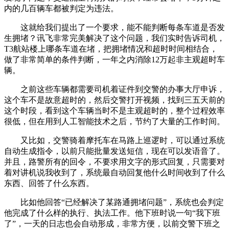
内的几百辆车都被判定为违法。
这就给我们提出了一个要求，能不能判断每条车道是否发
生拥堵？讯飞非常完美解决了这个问题，我们实时告诉司机，
T3航站楼上哪条车道在堵，把拥堵情况和超时时间相结合，
做了非常简单的条件判断，一年之内消除12万起非主观超时车
辆。
之前这些车辆都需要司机着证件到交警的办事大厅申诉，
这个车不是故意超时的，然后交警打开视频，找到三五天前的
这个时段，看到这个车辆当时不是主观超时的，整个过程效率
很低，但在用到人工智能技术之后，节约了大量的工作时间。
又比如，交警骑着摩托车在马路上巡逻时，可以通过系统
自动生成指令，以前只能批量发送短信，现在可以发语音了。
并且，路警所有的回令，不要求用文字的形式回复，只需要对
着对讲机说我收到了，系统最自动回复他什么时间收到了什么
东西、回答了什么东西。
比如他回答“已经解决了某路通拥堵问题”，系统也会判定
他完成了什么样的执行、执法工作。他下班时说一句“我下班
了”，一天的日志也会自动形成，非常方便，以前交警下班之