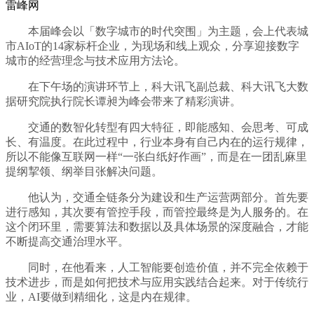
雷峰网
本届峰会以「数字城市的时代突围」为主题，会上代表城
市AIoT的14家标杆企业，为现场和线上观众，分享迎接数字
城市的经营理念与技术应用方法论。
在下午场的演讲环节上，科大讯飞副总裁、科大讯飞大数
据研究院执行院长谭昶为峰会带来了精彩演讲。
交通的数智化转型有四大特征，即能感知、会思考、可成
长、有温度。在此过程中，行业本身有自己内在的运行规律，
所以不能像互联网一样“一张白纸好作画”，而是在一团乱麻里
提纲挈领、纲举目张解决问题。
他认为，交通全链条分为建设和生产运营两部分。首先要
进行感知，其次要有管控手段，而管控最终是为人服务的。在
这个闭环里，需要算法和数据以及具体场景的深度融合，才能
不断提高交通治理水平。
同时，在他看来，人工智能要创造价值，并不完全依赖于
技术进步，而是如何把技术与应用实践结合起来。对于传统行
业，AI要做到精细化，这是内在规律。