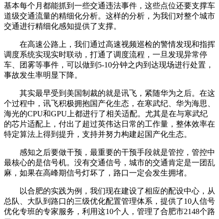
基本每个月都能抓到一些交通违法事件，这些点位还要支撑车
道级交通流量的精细化分析。这样的分析，为我们对整个城市
交通进行精细化感知提供了支撑。
在高速公路上，我们通过高速视频巡检的警情发现和指挥
调度系统实现实时联动，打通了调度流程，一旦发现异常停
车、团雾等事件，可以做到5-10分钟之内到达现场进行处置，
事故发生率明显下降。
其实最早受到美国制裁的就是讯飞，紧随华为之后。在这
个过程中，讯飞积极拥抱国产化生态，在寒武纪、华为海思、
海光的CPU和GPU上都进行了相关适配。尤其是在与寒武纪
的芯片适配上，付出了超过英伟达日常的工作量，整体效率在
特定算法上得到提升，支持并努力构建起国产化生态。
感知之后要做干预，最重要的干预手段就是管控，管控中
最核心的是信号机。没有交通信号，城市的交通肯定是一团乱
麻，如果在高峰期信号灯坏了，路口一定会发生拥堵。
以合肥的实践为例，我们现在建设了相应的配设中心，从
总队、大队到路口的三级优化配置管理体系，提供了10人信号
优化专班的专家服务，利用这10个人，管理了合肥市2148个路