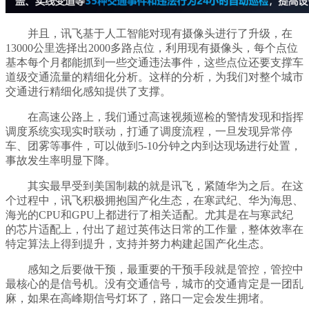
并且，讯飞基于人工智能对现有摄像头进行了升级，在
13000公里选择出2000多路点位，利用现有摄像头，每个点位
基本每个月都能抓到一些交通违法事件，这些点位还要支撑车
道级交通流量的精细化分析。这样的分析，为我们对整个城市
交通进行精细化感知提供了支撑。
在高速公路上，我们通过高速视频巡检的警情发现和指挥
调度系统实现实时联动，打通了调度流程，一旦发现异常停
车、团雾等事件，可以做到5-10分钟之内到达现场进行处置，
事故发生率明显下降。
其实最早受到美国制裁的就是讯飞，紧随华为之后。在这
个过程中，讯飞积极拥抱国产化生态，在寒武纪、华为海思、
海光的CPU和GPU上都进行了相关适配。尤其是在与寒武纪
的芯片适配上，付出了超过英伟达日常的工作量，整体效率在
特定算法上得到提升，支持并努力构建起国产化生态。
感知之后要做干预，最重要的干预手段就是管控，管控中
最核心的是信号机。没有交通信号，城市的交通肯定是一团乱
麻，如果在高峰期信号灯坏了，路口一定会发生拥堵。