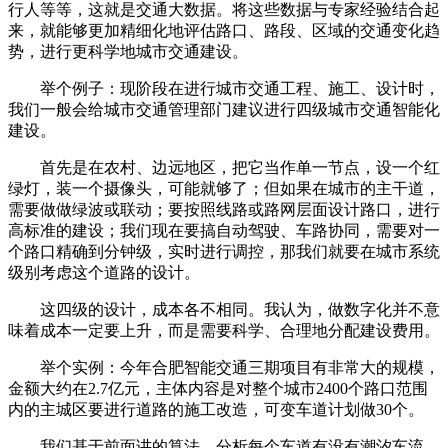
行人等等，这就是交通大数据。将这些数据与专家经验结合起
来，就能够更加精细化地评估路口、路段、区域的交通变化趋
势，进行更科学地城市交通建设。
举个例子：现阶段在进行城市交通工程、施工、设计时，
我们一般会给城市交通管理部门建议进行四级城市交通智能化
建设。
首先是在农村、边远地区，把它当作单一节点，设一个红
绿灯，装一个摄像头，可能就够了；但如果在城市的主干道，
需要做做绿波或联动；要按照线路或路网层面设计路口，进行
高标准的建设；我们现在要搞自动驾驶、车路协同，需要对一
个路口精确到分钟级，实时进行调控，那我们就要在城市系统
级别考虑这个道路的设计。
这四级的设计，成本各不相同。我认为，做数字化并不意
味着成本一定要上升，而是需要科学、合理地分配建设费用。
举个实例：今年合肥智能交通三期项目有非常大的规模，
金额大约在2.7亿元，主体内容是对整个城市2400个路口范围
内的主城区要进行道路的施工改造，可变车道计划做30个。
我们基于前面讲的算法，分析每个车道有没有潮汐车流，