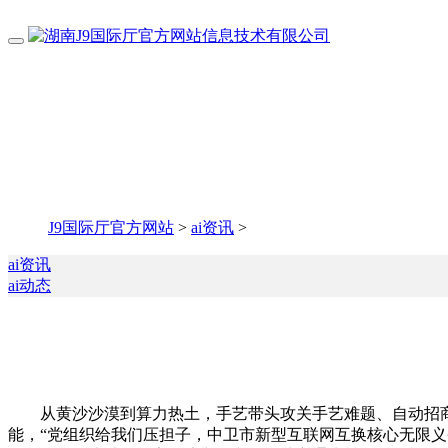
J9国际厅官方网站
>
ai资讯
>
ai资讯
ai动态
从黄沙沙漠到算力热土，手艺带头攻关手艺难题、自动招商引资
能，“党组织给我们压担子，中卫市新型互联网互换核心无限义