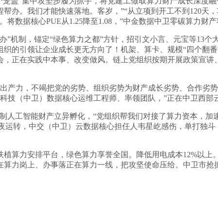
笼盖”集中攻坚步履为抓手，将党建工做取算力财产成长深度融
帮办。我们才能快速落地。客岁，”“从立项到开工不到120天
数据核心PUE从1.25降至1.08，”中金数据中卫零碳算力财
办”机制，锚定“绿色算力之都”方针，招引文小言、元宝等13个
组织的引领让企业成长更无方向了！机架、算卡、规模“四个翻番
会，正在实践中本事、改变做风。链上党组织按期开展政策宣讲
产力，不竭把党的劣势、组织劣势为财产成长劣势、合作劣势，20
科技（中卫）数据核心运维工程师、率领团队，”正在中卫西部云
人工智能财产立异孵化，“党组织帮我们对接了算力资本，加速扶
架日夜运转，中交（中卫）云数据核心担任人韦星屹感伤，单打独
算力安排平台，绿色算力享誉全国。降低用电成本12%以上。
在算力岗上、办事落正在算力一线，把攻坚使命压给。中卫市抢抓