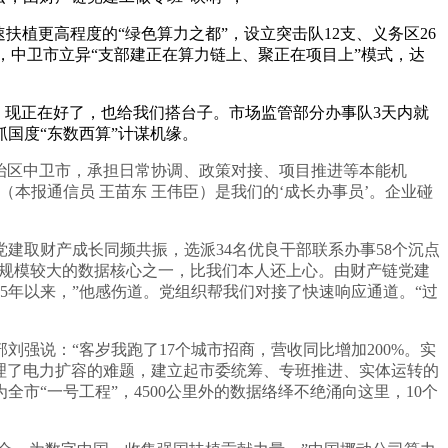
植更高程度的“绿色算力之都”，设立突击队12支、义务区26
斗，中卫市立异“支部建正在算力链上、聚正在项目上”模式，达
现正在好了，也给我们搭台子。市场监管部分办事队3天内就
国度“东数西算”计谋机缘。
自治区中卫市，承担日常协调、政策对接、项目推进等本能机
本报通信员 王苗东 王伟臣）是我们的‘成长办事员’。企业碰
取财产成长同频共振，选派34名优良干部联系办事58个沉点
部规模较大的数据核心之一，比我们本人还上心。由财产链党建
5年以来，”他感伤道。党组织帮我们对接了快速响应通道。“过
强说：“客岁我跑了17个城市招商，营收同比增加200%。实
处理了电力扩容的难题，建立起市委统筹、专班推进、实体运转的
“一号工程”，4500公里外的数据络绎不绝涌向这里，10个