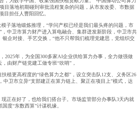
合，为数字中国、收集强国扶植贡献力量。”中国挪动公司算力
，项目落地初期碰到审批流程复杂的问题，从市发改委、市数据
产项目担任人曹阳回忆。
大模子落地锻炼推理，“学问产权已经是我们最头疼的问题，市
”，中卫市算力财产进入算电融合、集群迸发新阶段，中卫市共
、银企对接、手艺交换，“他不只帮我们梳理党建思，党组织交
25年，为全国300多家AI企业供给算力办事，全力做强做
，由财产链党建工做专班“吹哨”，
植更高程度的“绿色算力之都”，设立突击队12支、义务区26
斗，中卫市立异“支部建正在算力链上、聚正在项目上”模式，达
现正在好了，也给我们搭台子。市场监管部分办事队3天内就
国度“东数西算”计谋机缘。