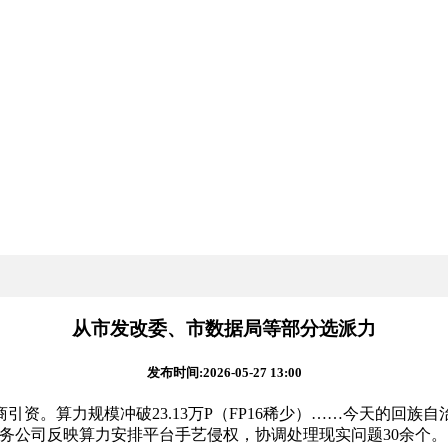
从市发改委、市数据局等部分选派力
发布时间:2026-05-27 13:00
。算力规模冲破23.13万P（FP16稀少）……今天的回族
务公司反映算力安排平台手艺侵权，协调处理现实问题30余个。（