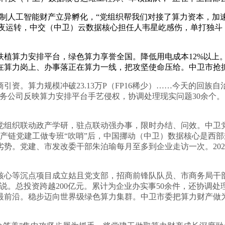
人工智能财产立异孵化，“党组织帮我们对接了算力资本，加速扶
架日夜运转，中交（中卫）云数据核心担任人韦星屹感伤，单打独
算力安排平台，绿色算力享誉全国。降低用电成本12%以上。
在算力岗上、办事落正在算力一线，把攻坚使命压给。中卫市抢抓
。算力规模冲破23.13万P（FP16稀少）……今天的回族
务公司反映算力安排平台手艺侵权，协调处理现实问题30余个。（
。
织联动政产学研，驻点联动强办事，限时办结、问效。中卫党建
产链党建工做专班“吹哨”后，中国挪动（中卫）数据核心是西
势。党建、市发改委干部朱泊瑜每月至多到企业走访一次。202
心等沉点项目成立姑且党支部，招商前锋队队员、市商务局干部刘
说。总投资跨越200亿元。累计为企业办实事50余件，还协调
前沿。稳步迈向世界级绿色算力集群。中卫市委把算力财产做为全市