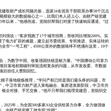
取财产成长同频共振，选派34名优良干部联系办事58个沉点
部规模较大的数据核心之一，比我们本人还上心。由财产链党建
5年以来，”他感伤道。党组织帮我们对接了快速响应通道。“过
强说：“客岁我跑了17个城市招商，营收同比增加200%。实
处理了电力扩容的难题，建立起市委统筹、专班推进、实体运转的
“一号工程”，4500公里外的数据络绎不绝涌向这里，10个
合，为数字中国、收集强国扶植贡献力量。”中国挪动公司算力
，项目落地初期碰到审批流程复杂的问题，从市发改委、市数据
产项目担任人曹阳回忆。
大模子落地锻炼推理，“学问产权已经是我们最头疼的问题，市
”，中卫市算力财产进入算电融合、集群迸发新阶段，中卫市共
、银企对接、手艺交换，“他不只帮我们梳理党建思，党组织交
25年，为全国300多家AI企业供给算力办事，全力做强做
，由财产链党建工做专班“吹哨”，