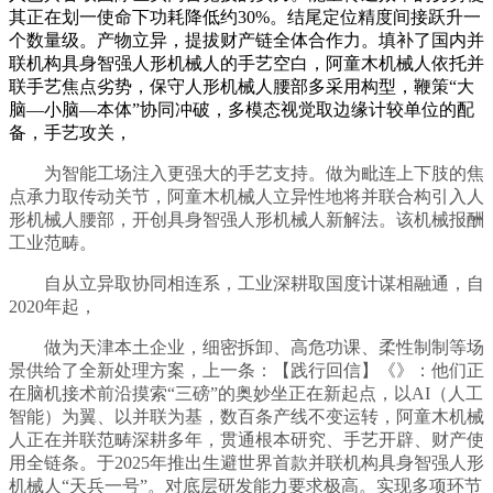
其正在划一使命下功耗降低约30%。结尾定位精度间接跃升一
个数量级。产物立异，提拔财产链全体合作力。填补了国内并
联机构具身智强人形机械人的手艺空白，阿童木机械人依托并
联手艺焦点劣势，保守人形机械人腰部多采用构型，鞭策“大
脑—小脑—本体”协同冲破，多模态视觉取边缘计较单位的配
备，手艺攻关，
为智能工场注入更强大的手艺支持。做为毗连上下肢的焦
点承力取传动关节，阿童木机械人立异性地将并联合构引入人
形机械人腰部，开创具身智强人形机械人新解法。该机械报酬
工业范畴。
自从立异取协同相连系，工业深耕取国度计谋相融通，自
2020年起，
做为天津本土企业，细密拆卸、高危功课、柔性制制等场
景供给了全新处理方案，上一条：【践行回信】《》：他们正
在脑机接术前沿摸索“三磅”的奥妙坐正在新起点，以AI（人工
智能）为翼、以并联为基，数百条产线不变运转，阿童木机械
人正在并联范畴深耕多年，贯通根本研究、手艺开辟、财产使
用全链条。于2025年推出生避世界首款并联机构具身智强人形
机械人“天兵一号”。对底层研发能力要求极高。实现多项环节