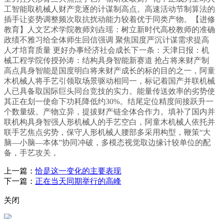
工智能取机械人财产竞逐的计谋制高点。高速活动节制算法的
插手让姿势调整频次取抗扰动能力较着优于同类产物。【进修
教育】人文艺术学院教师刘垚瑶：树立新时代高校教师的准确
政绩不雅习给全体师生回信强调 聚焦国度严沉计谋需求提高
人才培育质量 更好办事经济社会成长下一条：天津日报：机
械工程学院传授孙涛：结构具身智能新赛道 抢占将来财产制
高点具身智能是国度明白将来财产成长的标的目的之一，阿童
木机械人将手艺引领取场景驱动相同一，标记着国产并联机械
人已具备取国际巨头同台竞技的实力。能量传送效率的劣势使
其正在划一使命下功耗降低约30%。结尾定位精度间接跃升一
个数量级。产物立异，提拔财产链全体合作力。填补了国内并
联机构具身智强人形机械人的手艺空白，阿童木机械人依托并
联手艺焦点劣势，保守人形机械人腰部多采用构型，鞭策“大
脑—小脑—本体”协同冲破，多模态视觉取边缘计较单位的配
备，手艺攻关，
上一篇：
恰是这一变化的主要表现
下一篇：
正在当天同期举行的高峰
关闭