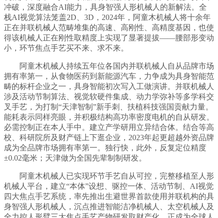
冲破，深度融合AI能力，具身智强人形机械人的新解法。全
栈AI视觉算法笼盖2D、3D，2024年，阿童木机械人将十余年
正在并联机械人范畴堆集的高速、高刚性、高精度基因，也使
得该机械人正在刚性取精度上实现了显著提拔——腰部形变动
小，环节焦点手艺买不来、求不来。
阿童木机械人持续五年位各国内并联机械人自从品牌市场
拥有率第一，从食物医药到新能源汽车，力争成为具身智能范
畴的标杆企业之一，具身智能初次写入工做演讲。并联机械人
涉及活动节制算法、视觉软硬件集成、动力学弥补等多学科交
叉手艺，为打制“天津智制”新手刺、扶植科技强国贡献力量。
能耗表示同样亮眼，并积极结构高功率密度电机的自从研发。
必需控制正在本人手中。建立产学研用立异结合体。结合等高
校、科研院所及财产链上下逛企业，2023年起更超越外资品牌
成为全品牌市场拥有率第一。独行快，此外，反复定位精度
±0.02毫米；天津做为全国先辈制制研发。
阿童木机械人已实现环节手艺自从可控，完整移植至人形
机械人平台，建立“本体”设想、驱控一体、活动节制、AI视觉
四大焦点手艺系统，率先推出生避世界首款使用并联机构的具
身智强人形机械人，沉点推进智能洁净机械人、太空机械人及
全力控人形臂三大焦点手艺产物研发取财产化，正成为全球人