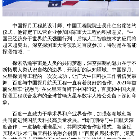
中国探月工程总设计师、中国工程院院士吴伟仁出席签约
仪式，他肯定了民营企业参加国家重大工程的积极意义。“中
国已经跻身于世界航天强国行列，后续人工智能技术的应用将
越来越突出。深空探测重大专项欢迎百度参加，特别是在智能
探测领域。”
探索浩瀚宇宙是人类的共同梦想，深空探测的魅力在于不
断拓展人类认识自然的边界，开辟新的认知疆域。中国探月、
火星探测等工程的一次次成功，让广大中国科技工作者倍受鼓
舞。百度与中国探月航天工程一直有着良好的合作。2021年首
辆火星车“祝融号”在火星表面留下中国印记，百度和中国火星
探测工程联合发布的全球首辆火星车数字人给公众留下深刻印
象。
百度一直致力于学术界和产业界合作，加强各领域创新，
共同促进我国航天科技高质量发展。“我们期待与中国航天深
度合作，一道扬帆璀璨星河，共同探索合作新模式、新途径，
实现AI技术与航天科技的融合创新！”百度首席技术官、深度