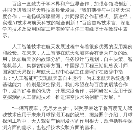
百度一直致力于学术界和产业界合作，加强各领域创新，
共同促进我国航天科技高质量发展。“我们期待与中国航天深
度合作，一道扬帆璀璨星河，共同探索合作新模式、新途径，
实现AI技术与航天科技的融合创新！”百度首席技术官、深度
学习技术及应用国家工程实验室主任王海峰博士在致辞中表
示。
人工智能技术在航天发展过程中有着很多优秀的应用案例
和经验。在未来，人工智能在航天领域将会有更为广泛的应
用，比如航天器的故障分析、任务设计与规划，自主决策、智
能机器人、集群智能等方面。中国探月工程三期副总设计师、
国家航天局探月与航天工程中心副主任裴照宇在致辞中指
出：“人工智能可实现航天器自主运行，为未来航天系统提供
基础能力，特别是深空探测。我们希望在与百度的后续合作
中，发挥好各自的优势，开展深度合作，共同研发可应用于深
空探测的人工智能技术，推进深空技术的创新与发展。”
“一辆百度车，无尽太空梦”，裴照宇表达了将百度无人驾
驶技术应用于未来月球探测工程的设想。据裴照宇介绍，月球
探测工程中，无人驾驶车辆能发挥的作用很大，既包括科学探
测方面的需求，也包括技术实验方面的需求。