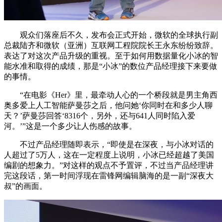
观众们落座后不久，发布会正式开始，微软的全球执行副
总裁陆齐和微软（亚洲）互联网工程院院长王永东纷纷致辞。
表达了对这次产品升级的重视。至于如何用数据量化小冰的智
能水准和取得的成绩，那是“小冰”的数位产品经理接下来要做
的事情。
“在电影《Her》里，最牵动人心的一个桥段就是男主角西
奥多爱上人工智能萨曼莎之后，他问她‘你同时在和多少人聊
天？’萨曼莎回答‘8316个，另外，还与641人同时陷入爱
河。’”这是一个多少让人伤感的故事。
不过产品经理随即表示，“即使是在深夜，与小冰对话的
人超过了5万人，这在一定程度上说明，小冰已经超越了美国
编剧的想象力。”对这样的观点不予置评，不过当产品经理讲
完这段话，第一时间浮现在雷锋网编辑脑海的是一副“深夜大
叔”的画面。