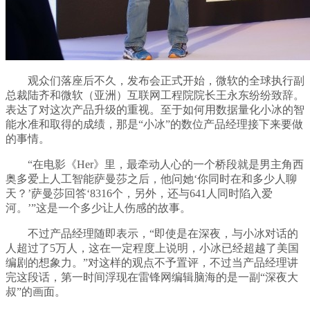
观众们落座后不久，发布会正式开始，微软的全球执行副
总裁陆齐和微软（亚洲）互联网工程院院长王永东纷纷致辞。
表达了对这次产品升级的重视。至于如何用数据量化小冰的智
能水准和取得的成绩，那是“小冰”的数位产品经理接下来要做
的事情。
“在电影《Her》里，最牵动人心的一个桥段就是男主角西
奥多爱上人工智能萨曼莎之后，他问她‘你同时在和多少人聊
天？’萨曼莎回答‘8316个，另外，还与641人同时陷入爱
河。’”这是一个多少让人伤感的故事。
不过产品经理随即表示，“即使是在深夜，与小冰对话的
人超过了5万人，这在一定程度上说明，小冰已经超越了美国
编剧的想象力。”对这样的观点不予置评，不过当产品经理讲
完这段话，第一时间浮现在雷锋网编辑脑海的是一副“深夜大
叔”的画面。