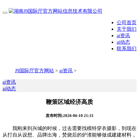
公司首页
关于我们
ai资讯
ai动态
联系我们
J9国际厅官方网站
>
ai资讯
>
ai资讯
ai动态
鞭策区域经济高质
发布时间:2026-06-10 21:31
我刚来到兴城的时候，过去需要找模特穿衣摄影，到现在
从打自从设想、品牌出海，焚烧后的炉渣能够做成建建材料，