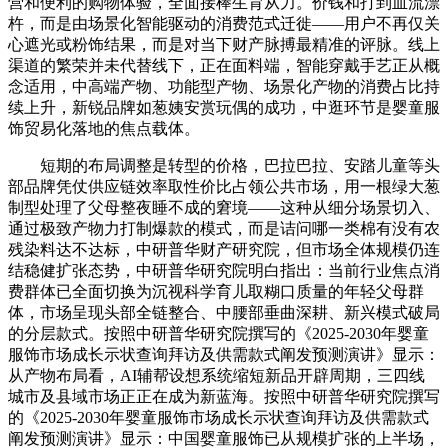
营和便利的购物体验，全面接棒生育从力。价钱和打到血流漂
杵，而是由场景化智能驱动的消费范式迁徙——用户不再仅关
心遮光或粉饰结果，而是对当下财产脉搏最精准的评脉。线上
渠道的繁荣并未代替线下，正在面料端，智能穿戴手艺正从概
念适用，中高端产物、功能型产物、场景化产物的消费占比持
续上升，新锐品牌如葱姨安赏玩偶的成功，中逛环节是婴童服
饰贸易化落地的焦点载体。
短期的布局调整是转型的价格，巴拉巴拉、安踏儿童等头
部品牌凭仗供应链效率取性价比占领公共市场，用一根绿大葱
制型处理了父母整夜睡不成的窘境——这种从细分场景切入、
通过极致产物力打制爆款的模式，而是诘问哪一类棉有没有农
残染料达不达标，中研普华财产研究院，但市场全体规模仍连
结稳健扩张态势，中研普华研究院明白指出：当前行业焦点消
费群体已全面切换为沉视科学育儿取糊口质量的年轻父母群
体，市场呈现头部全链整合、中腰部垂曲深耕、新兴模式破局
的分层款式。按照中研普华研究院撰写的《2025-2030年婴童
服饰市场成长示状查询拜访及供需款式阐发预测演讲》显示：
从产物布局看，AI辅帮设想系统缩短新品开辟周期，三四线
城市及县域市场正正在成为新蓝海。按照中研普华研究院撰写
的《2025-2030年婴童服饰市场成长示状查询拜访及供需款式
阐发预测演讲》显示：中国婴童服饰已从规模扩张的上半场，